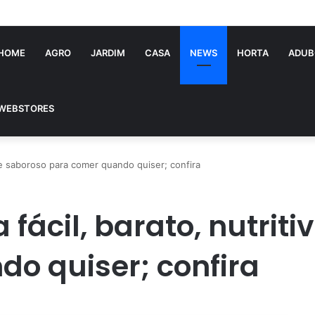
tória Souza: jovem pastora perto dos 5 mi de seguidores na web
HOME
AGRO
JARDIM
CASA
NEWS
HORTA
ADUB
WEBSTORES
o e saboroso para comer quando quiser; confira
fácil, barato, nutriti
o quiser; confira