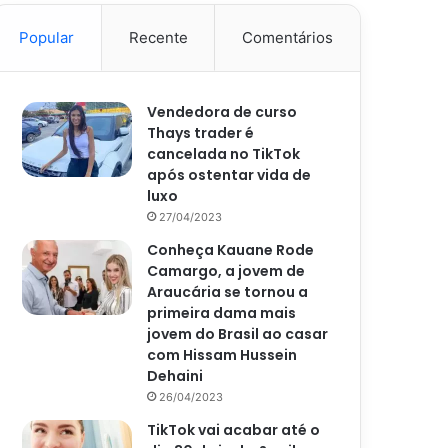
Popular
Recente
Comentários
Vendedora de curso
Thays trader é
cancelada no TikTok
após ostentar vida de
luxo
27/04/2023
Conheça Kauane Rode
Camargo, a jovem de
Araucária se tornou a
primeira dama mais
jovem do Brasil ao casar
com Hissam Hussein
Dehaini
26/04/2023
TikTok vai acabar até o