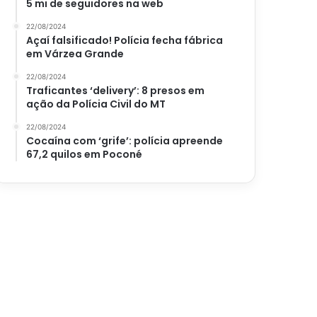
5 mi de seguidores na web
22/08/2024
Açaí falsificado! Polícia fecha fábrica
em Várzea Grande
22/08/2024
Traficantes ‘delivery’: 8 presos em
ação da Polícia Civil do MT
22/08/2024
Cocaína com ‘grife’: polícia apreende
67,2 quilos em Poconé