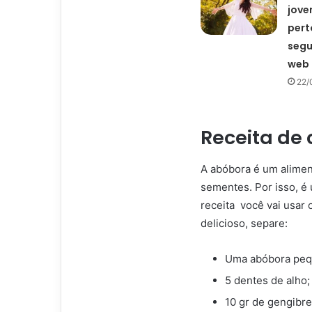
jove
pert
segu
web
22/
Receita de
A abóbora é um aliment
sementes. Por isso, é
receita você vai usar 
delicioso, separe:
Uma abóbora pequ
5 dentes de alho;
10 gr de gengibr