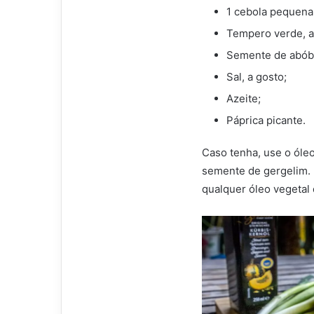
1 cebola pequena
Tempero verde, a
Semente de abób
Sal, a gosto;
Azeite;
Páprica picante.
Caso tenha, use o óle
semente de gergelim. 
qualquer óleo vegetal