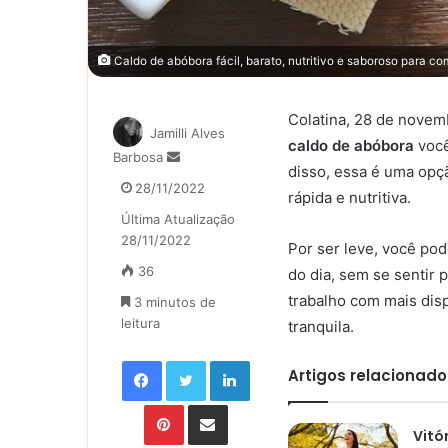
Caldo de abóbora fácil, barato, nutritivo e saboroso para c
Colatina, 28 de novem
Jamilli Alves
caldo de abóbora
você
Mande
Barbosa
disso, essa é uma opç
um
28/11/2022
rápida e nutritiva.
e-
Última Atualização
mail
28/11/2022
Por ser leve, você po
36
do dia, sem se sentir 
trabalho com mais disp
3 minutos de
leitura
tranquila.
Facebook
Twitter
Linkedin
Artigos relacionado
Pinterest
Compartilhar via e-mail
Vitó