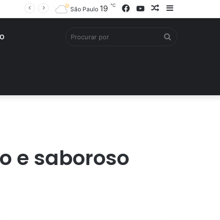
℃
Facebook
YouTube
Artigo
Barra
19
São Paulo
aleatório
Lateral
Procurar
O
por
vo e saboroso