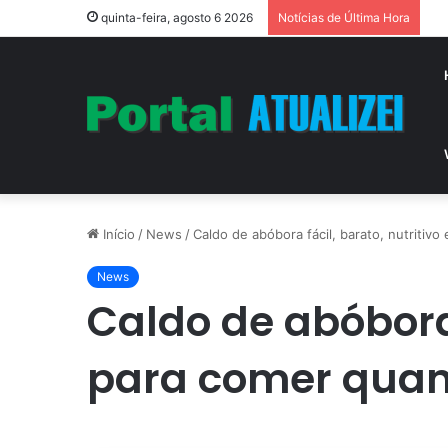
Vi
quinta-feira, agosto 6 2026
Notícias de Última Hora
Início
/
News
/
Caldo de abóbora fácil, barato, nutritiv
News
Caldo de abóbora 
para comer quand