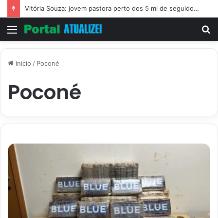
Vitória Souza: jovem pastora perto dos 5 mi de seguidores na web
Menu
P
p
Início
/
Poconé
Poconé