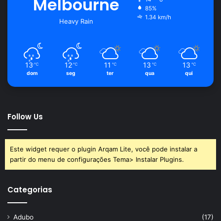
Melbourne
85%
1.34 km/h
Heavy Rain
13
12
11
13
13
℃
℃
℃
℃
℃
dom
seg
ter
qua
qui
Follow Us
Este widget requer o plugin Arqam Lite, você pode instalar a
partir do menu de configurações Tema> Instalar Plugins.
Categorias
Adubo
(17)