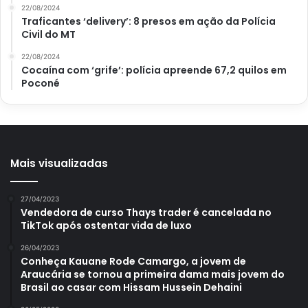
22/08/2024
vapor, assim perde-se menos nutrientes.
Traficantes ‘delivery’: 8 presos em ação da Polícia
Civil do MT
Depois que as batatas estiverem cozidas, retire do fogo,
22/08/2024
lave em água fria e corte ao meio. Em seguida, retire a
Cocaína com ‘grife’: polícia apreende 67,2 quilos em
Poconé
polpa da batata, pique em cubos e junte o tempero fresco,
o azeite, o requeijão, as azeitonas e os ovos picados e
mexa bem.
Agora, recheie as batatas e leve ao forno pré-aquecido a
Mais visualizadas
250ºC, por cerca de 20 min, até a casca ficar dourada. Por
fim, retire as batatas recheadas do forno, salpique o
27/04/2023
orégano e já pode servir e saborear.
Vendedora de curso Thays trader é cancelada no
TikTok após ostentar vida de luxo
26/04/2023
Conheça Kauane Rode Camargo, a jovem de
Araucária se tornou a primeira dama mais jovem do
Brasil ao casar com Hissam Hussein Dehaini