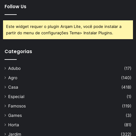
assar.
Follow Us
Aproveite essa receita prática de
batata recheada
e deixe
Este widget requer o plugin Arqam Lite, você pode instalar a
seus dias ainda mais práticos e saborosos. Navegue pelo
partir do menu de configurações Tema> Instalar Plugins.
Portal Atualizei
e descubra mais receitas deliciosas e
fáceis para o seu dia a dia, e não esqueça de compartilhar
Categorias
com seus amigos.
Adubo
(17)
Agro
(140)
Avalie este post post
Casa
(418)
Especial
(1)
Famosos
(119)
batata
receita
recheada
Games
(3)
Horta
(81)
Jardim
(322)