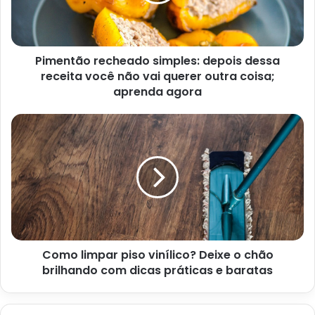
Pimentão recheado simples: depois dessa
receita você não vai querer outra coisa;
aprenda agora
Reportagem sobre os benefícios da batata – Imagem extraída do
site extra.globo.com
Como limpar piso vinílico? Deixe o chão
brilhando com dicas práticas e baratas
De acordo com a nutricionista, a batata é cheia de
vitaminas, dentre elas, as do complexo B e a C. Além
disso, ela possui minerais como potássio, ferro, fósforo e