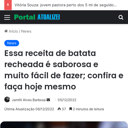
Vitória Souza: jovem pastora perto dos 5 mi de seguidores na web
Menu
P
p
Início
/
News
News
Essa receita de batata
recheada é saborosa e
muito fácil de fazer; confira e
faça hoje mesmo
Mande
Jamilli Alves Barbosa
05/12/2022
um
Última Atualização 06/12/2022
37
2 minutos de leitura
e-
mail