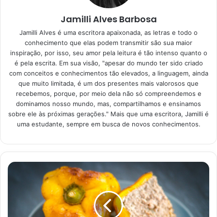
Jamilli Alves Barbosa
Quais são os nutrientes
Jamilli Alves é uma escritora apaixonada, as letras e todo o
presentes na batata?
conhecimento que elas podem transmitir são sua maior
inspiração, por isso, seu amor pela leitura é tão intenso quanto o
é pela escrita. Em sua visão, "apesar do mundo ter sido criado
Engana-se muito quem pensa que a batata não tem nada a
com conceitos e conhecimentos tão elevados, a linguagem, ainda
oferecer e que ela não passa de uma fonte de
que muito limitada, é um dos presentes mais valorosos que
carboidratos e calorias. Normalmente, muitas pessoas
recebemos, porque, por meio dela não só compreendemos e
retiram esse tubérculo do cardápio por acreditarem que
dominamos nosso mundo, mas, compartilhamos e ensinamos
sobre ele às próximas gerações." Mais que uma escritora, Jamilli é
ela é uma vilã da dieta, mas, as coisas não são bem assim.
uma estudante, sempre em busca de novos conhecimentos.
A batata tem muito a oferecer ao organismo do ser
humano e, quem fala mais sobre isso é a nutricionista
Gabriella Gachet, para a matéria de Evelin Azevedo, para a
coluna Extra, publicada em 9 de abril de 2018, no site
Globo
.