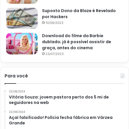
Suposto Dono da Blaze é Revelado
por Hackers
10/06/2023
Download do filme da Barbie
dublado; já é possível assistir de
graça, antes do cinema
23/07/2023
Essa receita de batata recheada é saborosa e muito fácil de fazer;
Para você
confira e faça hoje mesmo – Imagem: Pixabay
Modo de preparo
22/08/2024
Vitória Souza: jovem pastora perto dos 5 mi de
seguidores na web
Preparar essa receita é muito simples e não gera
desperdícios, já que, nenhuma parte da batata é
22/08/2024
Açaí falsificado! Polícia fecha fábrica em Várzea
desperdiçada. Então, para começar, cozinhe a batata, com
Grande
casca e tudo, o ideal é que o cozimento seja feito no