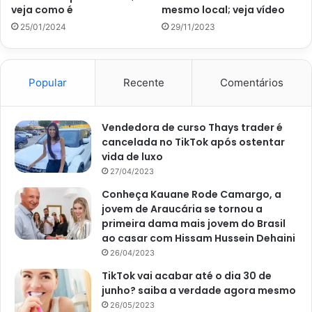
4 batatas inglesas grandes;
veja como é
mesmo local; veja vídeo
25/01/2024
29/11/2023
Tempero verde fresco;
Orégano;
1 colher de sopa de azeite;
Popular
Recente
Comentários
Azeitonas picadas;
2 ovos cozidos picados;
Vendedora de curso Thays trader é
Requeijão.
cancelada no TikTok após ostentar
vida de luxo
A receita de batata recheada é muito versátil e recebe
27/04/2023
bem qualquer tipo de recheio. Assim, caso queira, inclua
Conheça Kauane Rode Camargo, a
no seu preparo carnes desfiadas, molhos caseiros,
jovem de Araucária se tornou a
primeira dama mais jovem do Brasil
bacalhau, ovos e, até, legumes. Todavia, para manter a
ao casar com Hissam Hussein Dehaini
receita saudável, escolha ingredientes pobres em gordura
26/04/2023
e ricos em nutrientes.
TikTok vai acabar até o dia 30 de
junho? saiba a verdade agora mesmo
26/05/2023