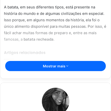
A batata, em seus diferentes tipos, está presente na
história do mundo e de algumas civilizações em especial.
Isso porque, em alguns momentos da história, ela foi o
único alimento disponível para muitas pessoas. Por isso, é
fácil achar muitas formas de preparo e, entre as mais
famosas, a
batata recheada
.
Artigos relacionados
Mostrar mais
Vitória Souza: jovem pastora perto
dos 5 mi de seguidores na web
22/08/2024
Açaí falsificado! Polícia fecha fábrica
em Várzea Grande
22/08/2024