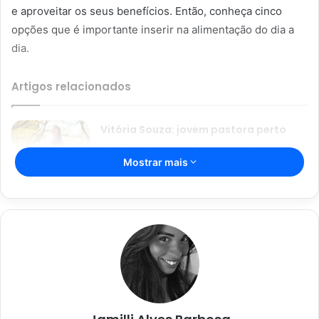
e aproveitar os seus benefícios. Então, conheça cinco
opções que é importante inserir na alimentação do dia a
dia.
Artigos relacionados
Vitória Souza: jovem pastora perto
dos 5 mi de seguidores na web
Mostrar mais
22/08/2024
Açaí falsificado! Polícia fecha fábrica
em Várzea Grande
22/08/2024
Benefício das frutas