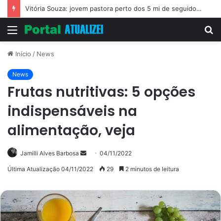
Vitória Souza: jovem pastora perto dos 5 mi de seguidores na web
Menu
P
p
Início
/
News
News
Frutas nutritivas: 5 opções
indispensáveis na
alimentação, veja
Mande
Jamilli Alves Barbosa
04/11/2022
um
Última Atualização 04/11/2022
29
2 minutos de leitura
e-
mail