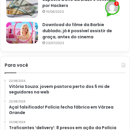
por Hackers
10/06/2023
Download do filme da Barbie
dublado; já é possível assistir de
graça, antes do cinema
23/07/2023
Frutas nutritivas: 5 opções indispensáveis na alimentação, veja –
Imagem: Pixabay
Como economizar sem deixar
Para você
de comer fruta?
22/08/2024
Vitória Souza: jovem pastora perto dos 5 mi de
Em tempos de crise, o preço desse alimento costuma
seguidores na web
disparar e pode ser difícil manter no cardápio. Mas, é
22/08/2024
possível economizar sem precisar abrir mão de todos os
Açaí falsificado! Polícia fecha fábrica em Várzea
nutrientes que elas conferem. A dica, então, é apostar nas
Grande
frutas da estação, pois, elas são mais baratas e bem mais
22/08/2024
nutritivas.
Traficantes ‘delivery’: 8 presos em ação da Polícia