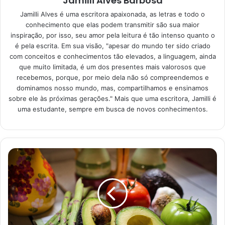
Jamilli Alves Barbosa
De acordo com Grasieli Lottermann, nutricionista
Jamilli Alves é uma escritora apaixonada, as letras e todo o
funcional, em entrevista para a Conexão Verão, publicada
conhecimento que elas podem transmitir são sua maior
no dia 31 de janeiro de 2022, no site
Globo
, elas são
inspiração, por isso, seu amor pela leitura é tão intenso quanto o
fontes de minerais, fibras e vitaminas que auxiliam a
é pela escrita. Em sua visão, "apesar do mundo ter sido criado
regular o organismo, aumentar as defesas e proteger o
com conceitos e conhecimentos tão elevados, a linguagem, ainda
que muito limitada, é um dos presentes mais valorosos que
corpo.
recebemos, porque, por meio dela não só compreendemos e
dominamos nosso mundo, mas, compartilhamos e ensinamos
sobre ele às próximas gerações." Mais que uma escritora, Jamilli é
uma estudante, sempre em busca de novos conhecimentos.