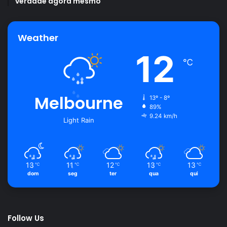
verdade agora mesmo
Weather
12
℃
Melbourne
13º - 8º
89%
9.24 km/h
Light Rain
13
11
12
13
13
℃
℃
℃
℃
℃
dom
seg
ter
qua
qui
Follow Us