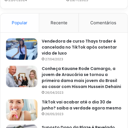
que todas as outras.
Uvas: versátil e deliciosa, essa fruta pode ser
consumida da casca ao caroço e possui efeito
Popular
Recente
Comentários
antioxidantes que ajudam a reduzir inflamações e
cooperam com a saúde intestinal.
Vendedora de curso Thays trader é
cancelada no TikTok após ostentar
Todas essas frutas costumam estar sempre disponíveis no
vida de luxo
mercado e trazem muitos benefícios para todo o corpo.
27/04/2023
Além disso, devido às elevadas quantidades de vitamina C,
Conheça Kauane Rode Camargo, a
elas contribuem para uma melhor absorção de ferro, o que
jovem de Araucária se tornou a
é muito positivo para a saúde, já que previne a anemia.
primeira dama mais jovem do Brasil
ao casar com Hissam Hussein Dehaini
26/04/2023
TikTok vai acabar até o dia 30 de
junho? saiba a verdade agora mesmo
26/05/2023
Suposto Dono da Blaze é Revelado