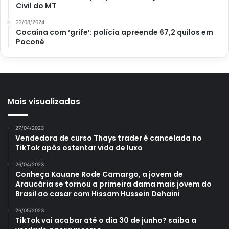
Civil do MT
Agora que você já sabe quais
frutas
são essenciais de ter
22/08/2024
Cocaína com ‘grife’: polícia apreende 67,2 quilos em
no cardápio, e como economizar sem deixar de tê-las na
Poconé
sua mesa, comente aqui no
Portal Atualizei
quais você
mais gosta.
Mais visualizadas
27/04/2023
Vendedora de curso Thays trader é cancelada no
Avalie este post post
TikTok após ostentar vida de luxo
26/04/2023
Conheça Kauane Rode Camargo, a jovem de
benefícios
frutas
nutritivas
Araucária se tornou a primeira dama mais jovem do
Brasil ao casar com Hissam Hussein Dehaini
26/05/2023
TikTok vai acabar até o dia 30 de junho? saiba a