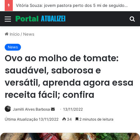
Vitória Souza: jovem pastora perto dos 5 mi de seguidores na web
Menu
P
p
Início
/
News
News
Ovo ao molho de tomate:
saudável, saborosa e
versátil, aprenda agora essa
receita fácil; confira
Mande
Jamilli Alves Barbosa
13/11/2022
um
Última Atualização 13/11/2022
34
2 minutos de leitura
e-
mail