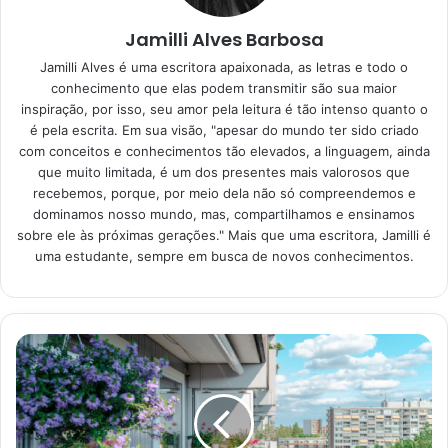
Receita de ovo ao molho de
tomate fácil
Jamilli Alves Barbosa
Jamilli Alves é uma escritora apaixonada, as letras e todo o
A melhor parte dessa receita é que ela não custa muito, já
conhecimento que elas podem transmitir são sua maior
que não precisa de muitos ingredientes. Então, dá para
inspiração, por isso, seu amor pela leitura é tão intenso quanto o
é pela escrita. Em sua visão, "apesar do mundo ter sido criado
preparar com ingredientes que, provavelmente, você já
com conceitos e conhecimentos tão elevados, a linguagem, ainda
tem na sua casa. Portanto, pegue papel e caneta e separe
que muito limitada, é um dos presentes mais valorosos que
o que vai precisar para esse prato delicioso:
recebemos, porque, por meio dela não só compreendemos e
dominamos nosso mundo, mas, compartilhamos e ensinamos
sobre ele às próximas gerações." Mais que uma escritora, Jamilli é
5 tomates grandes e maduros;
uma estudante, sempre em busca de novos conhecimentos.
3 dentes de alhos picados ou amassados;
Uma cebola picada;
Tempero verde de sua preferência – coentro,
manjericão, cebolinha, alho poró;
4 ovos médios;
Azeite;