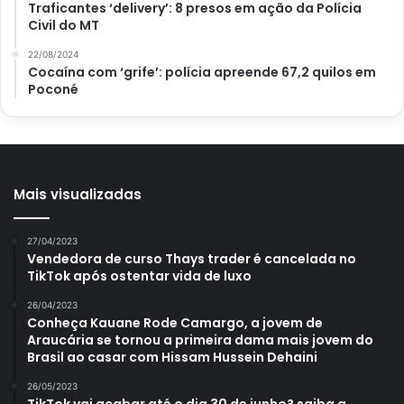
rústicos.
Traficantes ‘delivery’: 8 presos em ação da Polícia
Civil do MT
Benefícios do ovo
22/08/2024
Cocaína com ‘grife’: polícia apreende 67,2 quilos em
Poconé
De acordo com a matéria de Tércio Neto, publicada em 14
de junho de 2018, para o quadro GE Roraima, no site
Globo
, o ovo é um ingrediente muito nutritivo e traz
muitos benefícios para a saúde.
Mais visualizadas
27/04/2023
Vendedora de curso Thays trader é cancelada no
TikTok após ostentar vida de luxo
26/04/2023
Conheça Kauane Rode Camargo, a jovem de
Araucária se tornou a primeira dama mais jovem do
Brasil ao casar com Hissam Hussein Dehaini
26/05/2023
TikTok vai acabar até o dia 30 de junho? saiba a