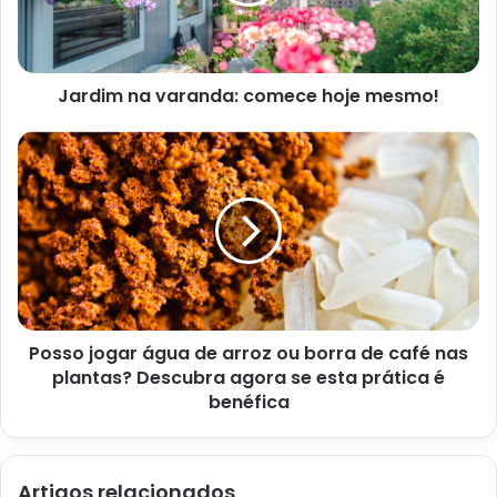
Azeitona sem caroço, opcional.
São ingredientes muito simples e básicos no dia a dia da
maioria das pessoas. Mas, com essa receita você vai
Jardim na varanda: comece hoje mesmo!
descobrir outras formas de prepará-los. Além disso, essa
receita de ovo ao molho de tomate é um prato tão bonito
que, antes de experimentar, você vai comê-lo com os
olhos.
Posso jogar água de arroz ou borra de café nas
plantas? Descubra agora se esta prática é
benéfica
Artigos relacionados