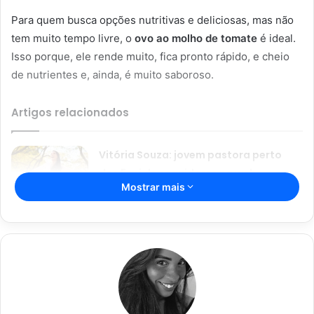
Para quem busca opções nutritivas e deliciosas, mas não
tem muito tempo livre, o
ovo ao molho de tomate
é ideal.
Isso porque, ele rende muito, fica pronto rápido, e cheio
de nutrientes e, ainda, é muito saboroso.
Artigos relacionados
Vitória Souza: jovem pastora perto
dos 5 mi de seguidores na web
Mostrar mais
22/08/2024
Açaí falsificado! Polícia fecha fábrica
em Várzea Grande
22/08/2024