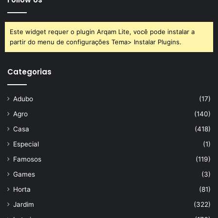
com qual acompanhamento achou mais saborosa.
Este widget requer o plugin Arqam Lite, você pode instalar a
partir do menu de configurações Tema> Instalar Plugins.
Avalie este post post
Categorias
molho
ovo
receita
tomate
Adubo
(17)
Agro
(140)
Casa
(418)
Especial
(1)
Famosos
(119)
Games
(3)
Horta
(81)
Jardim
(322)