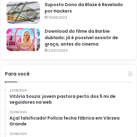
Suposto Dono da Blaze é Revelado
por Hackers
10/06/2023
Download do filme da Barbie
dublado; já é possível assistir de
graça, antes do cinema
23/07/2023
Ovo ao molho de tomate: saudável, saborosa e versátil, aprenda
agora essa receita fácil; confira – Imagem: Pixabay
Para você
Acompanhamentos do ovo
ao molho de tomate
22/08/2024
Vitória Souza: jovem pastora perto dos 5 mi de
seguidores na web
A receita de ovo ao molho de tomate serve como recheio
22/08/2024
dos pães tipo achatados, como é o caso do pão pita. Mas,
Açaí falsificado! Polícia fecha fábrica em Várzea
não é só isso, ele também vai muito bem como molho de
Grande
macarrão, acompanhamento de arroz branco, e com pães
22/08/2024