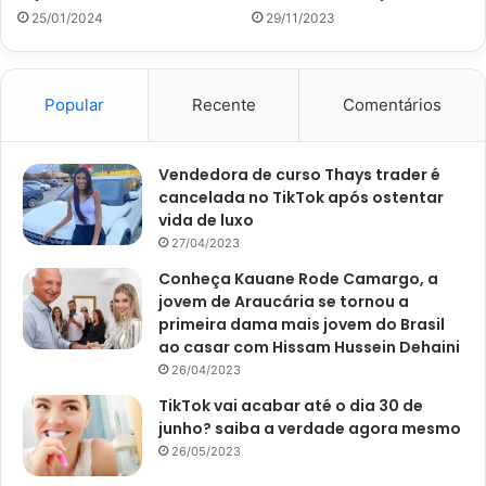
para mexer e evitar que queime.
25/01/2024
29/11/2023
Depois desse tempo, abra a panela e junte os temperos
frescos e as azeitonas e deixe cozinhar, em fogo alto, por
Popular
Recente
Comentários
mais 3 minutos. Enfim, no molho encorpado, abra quatro
espaços com a parte detrás de um concha e coloque os
ovos. Então, tampe e espere por 3 minutos, em fogo baixo.
Vendedora de curso Thays trader é
cancelada no TikTok após ostentar
vida de luxo
Ao final, você pode salpicar orégano sobre a receita e um
27/04/2023
pouco de temperos verdes, para trazer ainda mais aroma e
Conheça Kauane Rode Camargo, a
sabor. Bem como, para deixar o prato mais bonito e
jovem de Araucária se tornou a
colorido. Por fim, sirva ainda quente, ou morno, e
primeira dama mais jovem do Brasil
saboreie.
ao casar com Hissam Hussein Dehaini
26/04/2023
TikTok vai acabar até o dia 30 de
junho? saiba a verdade agora mesmo
26/05/2023