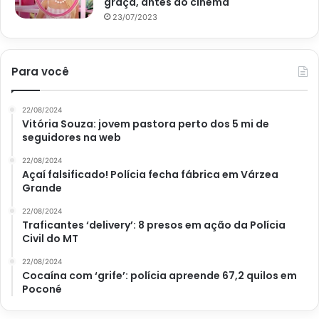
graça, antes do cinema
23/07/2023
Para você
22/08/2024
Vitória Souza: jovem pastora perto dos 5 mi de
seguidores na web
22/08/2024
Açaí falsificado! Polícia fecha fábrica em Várzea
Grande
22/08/2024
Traficantes ‘delivery’: 8 presos em ação da Polícia
Civil do MT
22/08/2024
Cocaína com ‘grife’: polícia apreende 67,2 quilos em
Poconé