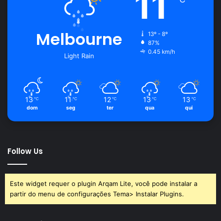
11
Melbourne
13º - 8º
87%
0.45 km/h
Light Rain
13
11
12
13
13
℃
℃
℃
℃
℃
dom
seg
ter
qua
qui
Follow Us
Este widget requer o plugin Arqam Lite, você pode instalar a
partir do menu de configurações Tema> Instalar Plugins.