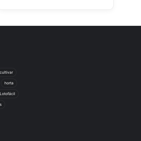
cultivar
horta
Lotofácil
s