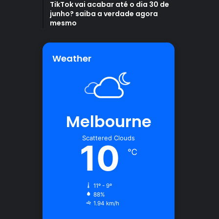
TikTok vai acabar até o dia 30 de
junho? saiba a verdade agora
mesmo
Weather
Melbourne
Scattered Clouds
10
℃
11º - 9º
88%
1.94 km/h