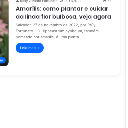
Raíly Oliveira Fortunato
27/11/2022
57
Amarílis: como plantar e cuidar
da linda flor bulbosa, veja agora
Salvador, 27 de novembro de 2022, por Raíly
Fortunato – O Hippeastrum hybirdum, também
nomeado por amarílis, é uma planta…
Leia mais »
im