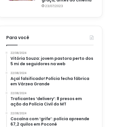
graça, antes do cinema
23/07/2023
Para você
22/08/2024
Vitória Souza: jovem pastora perto dos
5 mi de seguidores na web
22/08/2024
Açaí falsificado! Polícia fecha fábrica
em Várzea Grande
22/08/2024
Traficantes ‘delivery’: 8 presos em
ação da Polícia Civil do MT
22/08/2024
Cocaína com ‘grife’: polícia apreende
67,2 quilos em Poconé