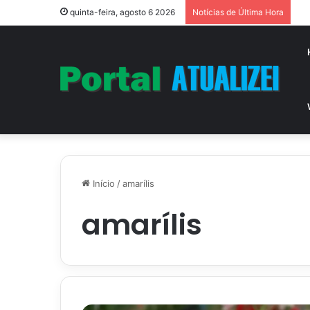
quinta-feira, agosto 6 2026
Notícias de Última Hora
Início
/
amarílis
amarílis