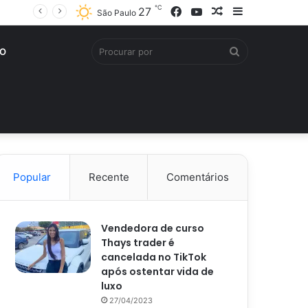
℃
Facebook
YouTube
Artigo
Barra
27
São Paulo
aleatório
Lateral
Procurar
O
por
Popular
Recente
Comentários
Vendedora de curso
Thays trader é
cancelada no TikTok
após ostentar vida de
luxo
27/04/2023