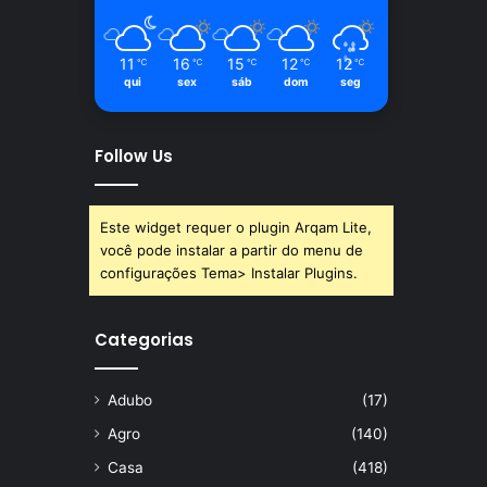
11
16
15
12
12
℃
℃
℃
℃
℃
qui
sex
sáb
dom
seg
Follow Us
Este widget requer o plugin Arqam Lite,
você pode instalar a partir do menu de
configurações Tema> Instalar Plugins.
Categorias
Adubo
(17)
Agro
(140)
Casa
(418)