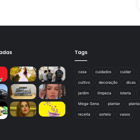
cadas
Tags
casa
cuidados
cuidar
cultivo
decoração
dicas
jardim
limpeza
loteria
Mega-Sena
plantar
planta
receita
sorteio
vasos