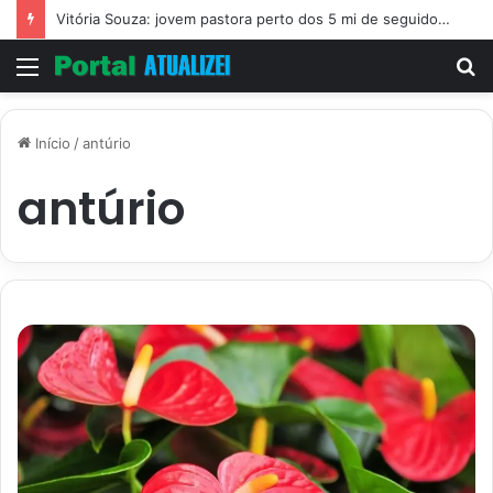
Vitória Souza: jovem pastora perto dos 5 mi de seguidores na web
Menu
P
p
Início
/
antúrio
antúrio