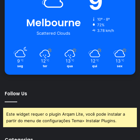
9
Melbourne
10º - 8º
72%
3.78 km/h
Scattered Clouds
9
12
13
12
13
℃
℃
℃
℃
℃
seg
ter
qua
qui
sex
Follow Us
Este widget requer o plugin Arqam Lite, você pode instalar a
partir do menu de configurações Tema> Instalar Plugins.
Categorias