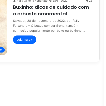
Raíly Oliveira Fortunato
28/11/2022
26
Buxinho; dicas de cuidado com
o arbusto ornamental
Salvador, 28 de novembro de 2022, por Raíly
Fortunato – O buxus sempervirens, também
conhecido popularmente por buxo ou buxinho,…
Leia mais »
im