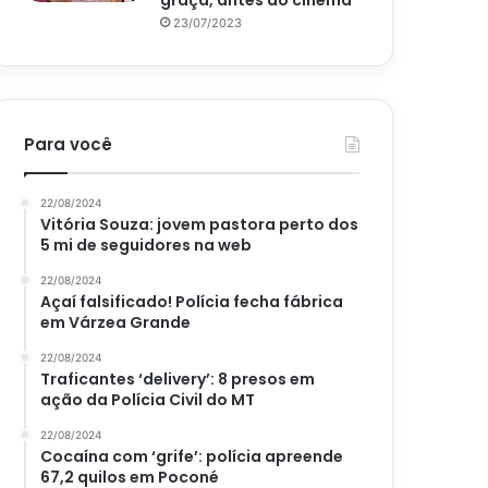
graça, antes do cinema
23/07/2023
Para você
22/08/2024
Vitória Souza: jovem pastora perto dos
5 mi de seguidores na web
22/08/2024
Açaí falsificado! Polícia fecha fábrica
em Várzea Grande
22/08/2024
Traficantes ‘delivery’: 8 presos em
ação da Polícia Civil do MT
22/08/2024
Cocaína com ‘grife’: polícia apreende
67,2 quilos em Poconé