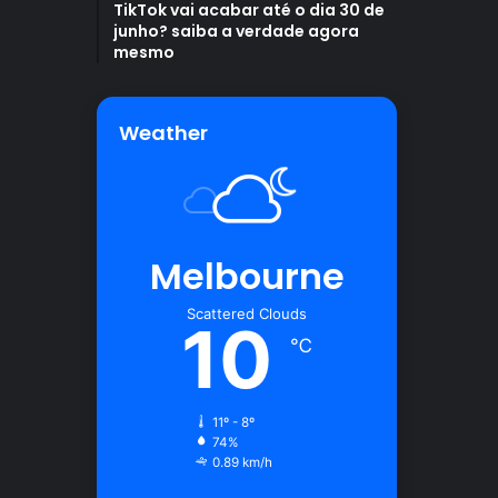
TikTok vai acabar até o dia 30 de
junho? saiba a verdade agora
mesmo
Weather
Melbourne
Scattered Clouds
10
℃
11º - 8º
74%
0.89 km/h