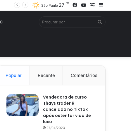
℃
Facebook
YouTube
Artigo
Barra
27
São Paulo
aleatório
Lateral
Procurar
O
por
Popular
Recente
Comentários
Vendedora de curso
Thays trader é
cancelada no TikTok
após ostentar vida de
luxo
27/04/2023