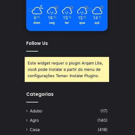
9
14
13
12
14
℃
℃
℃
℃
℃
dom
seg
ter
qua
qui
Follow Us
Este widget requer o plugin Arqam Lite,
você pode instalar a partir do menu de
configurações Tema> Instalar Plugins.
Categorias
Adubo
(17)
Agro
(140)
Casa
(418)