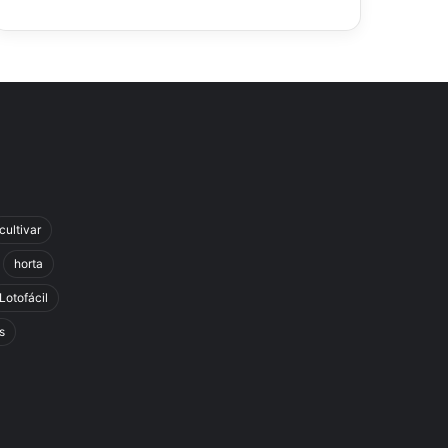
cultivar
horta
Lotofácil
s