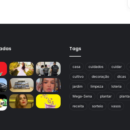
cadas
Tags
casa
cuidados
cuidar
cultivo
decoração
dicas
jardim
limpeza
loteria
Mega-Sena
plantar
planta
receita
sorteio
vasos