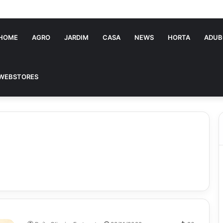
ia Souza: jovem pastora perto dos 5 mi de seguidores na web
HOME
AGRO
JARDIM
CASA
NEWS
HORTA
ADUB
WEBSTORES