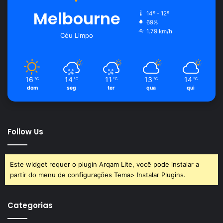
Melbourne
14º - 12º
69%
1.79 km/h
Céu Limpo
16
14
11
13
14
℃
℃
℃
℃
℃
dom
seg
ter
qua
qui
Follow Us
Este widget requer o plugin Arqam Lite, você pode instalar a
partir do menu de configurações Tema> Instalar Plugins.
Categorias