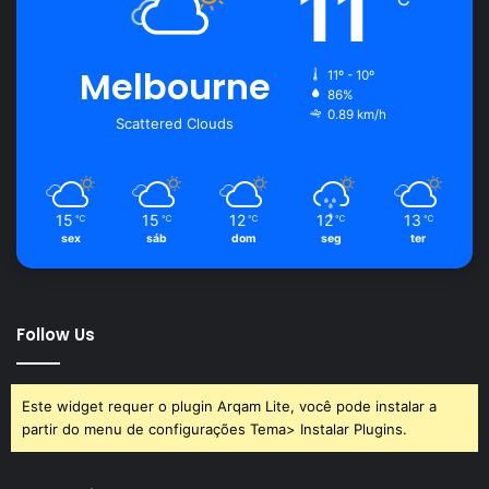
11
Melbourne
11º - 10º
86%
0.89 km/h
Scattered Clouds
15
15
12
12
13
℃
℃
℃
℃
℃
sex
sáb
dom
seg
ter
Follow Us
Este widget requer o plugin Arqam Lite, você pode instalar a
partir do menu de configurações Tema> Instalar Plugins.