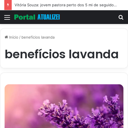
Vitória Souza: jovem pastora perto dos 5 mi de seguidores na web
Menu
P
p
Início
/
benefícios lavanda
benefícios lavanda