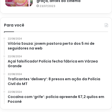
graça, antes do cinema
23/07/2023
Para você
22/08/2024
Vitória Souza: jovem pastora perto dos 5 mi de
seguidores na web
22/08/2024
Açaí falsificado! Polícia fecha fábrica em Várzea
Grande
22/08/2024
Traficantes ‘delivery’: 8 presos em ação da Polícia
Civil do MT
22/08/2024
Cocaína com ‘grife’: polícia apreende 67,2 quilos em
Poconé