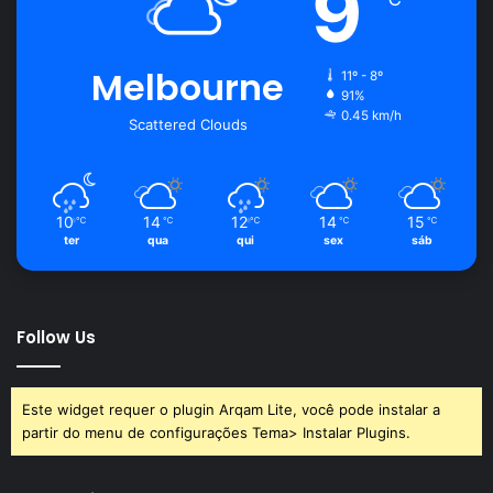
9
Melbourne
11º - 8º
91%
0.45 km/h
Scattered Clouds
10
14
12
14
15
℃
℃
℃
℃
℃
ter
qua
qui
sex
sáb
Follow Us
Este widget requer o plugin Arqam Lite, você pode instalar a
partir do menu de configurações Tema> Instalar Plugins.