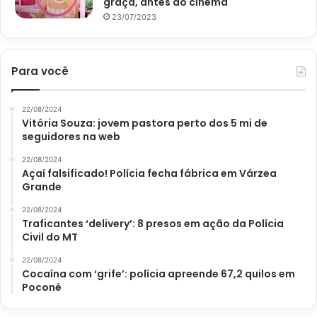
graça, antes do cinema
23/07/2023
Para você
22/08/2024
Vitória Souza: jovem pastora perto dos 5 mi de
seguidores na web
22/08/2024
Açaí falsificado! Polícia fecha fábrica em Várzea
Grande
22/08/2024
Traficantes ‘delivery’: 8 presos em ação da Polícia
Civil do MT
22/08/2024
Cocaína com ‘grife’: polícia apreende 67,2 quilos em
Poconé