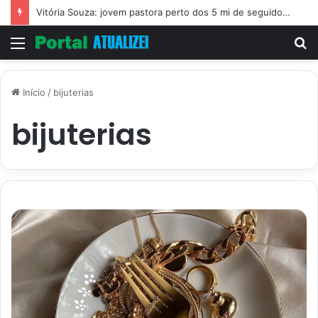
Vitória Souza: jovem pastora perto dos 5 mi de seguidores na web
Menu
P
p
Início
/
bijuterias
bijuterias