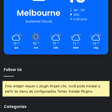
Melbourne
16º - 10º
65%
0.45 km/h
Scattered Clouds
15
16
15
11
14
℃
℃
℃
℃
℃
qui
sex
sáb
dom
seg
Follow Us
Este widget requer o plugin Arqam Lite, você pode instalar a
partir do menu de configurações Tema> Instalar Plugins.
Categorias