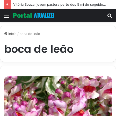
Vitória Souza: jovem pastora perto dos 5 mi de seguidores na web
Menu
P
p
Início
/
boca de leão
boca de leão