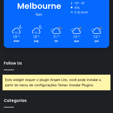
Melbourne
13º - 8º
91%
5.32 km/h
Rain
13
12
11
13
13
℃
℃
℃
℃
℃
dom
seg
ter
qua
qui
Follow Us
Este widget requer o plugin Arqam Lite, você pode instalar a
partir do menu de configurações Tema> Instalar Plugins.
Categorias