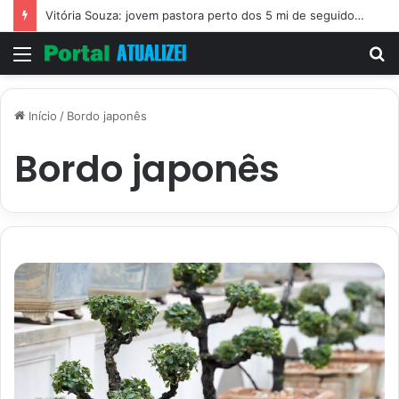
Vitória Souza: jovem pastora perto dos 5 mi de seguidores na web
Menu
P
p
Início
/
Bordo japonês
Bordo japonês