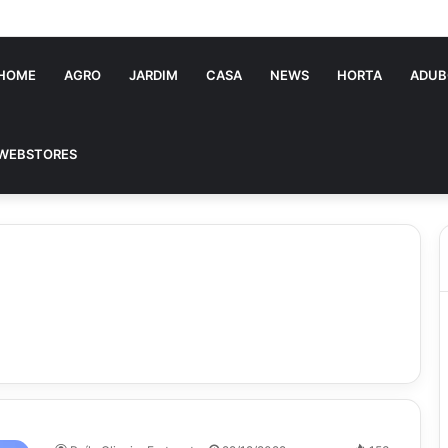
Vitória Souza: jovem pastora perto dos 5 mi de seguidores na web
HOME
AGRO
JARDIM
CASA
NEWS
HORTA
ADUB
WEBSTORES