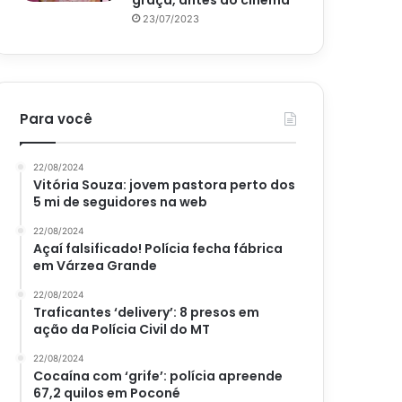
graça, antes do cinema
23/07/2023
Para você
22/08/2024
Vitória Souza: jovem pastora perto dos
5 mi de seguidores na web
22/08/2024
Açaí falsificado! Polícia fecha fábrica
em Várzea Grande
22/08/2024
Traficantes ‘delivery’: 8 presos em
ação da Polícia Civil do MT
22/08/2024
Cocaína com ‘grife’: polícia apreende
67,2 quilos em Poconé