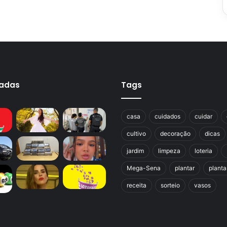
cadas
Tags
casa
cuidados
cuidar
cultivo
decoração
dicas
jardim
limpeza
loteria
Mega-Sena
plantar
planta
receita
sorteio
vasos