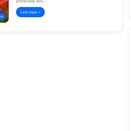
preferidas dos…
Leia mais »
im