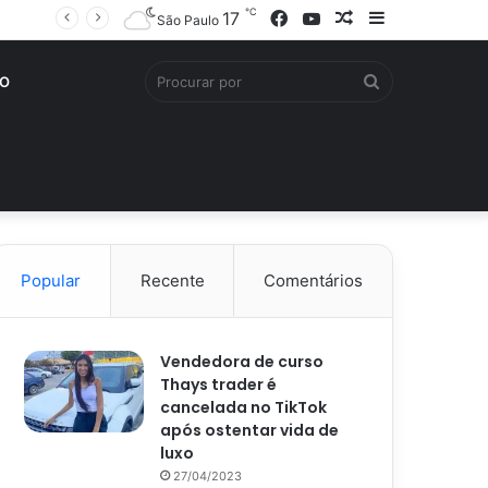
℃
Facebook
YouTube
Artigo
Barra
17
São Paulo
aleatório
Lateral
Procurar
O
por
Popular
Recente
Comentários
Vendedora de curso
Thays trader é
cancelada no TikTok
após ostentar vida de
luxo
27/04/2023