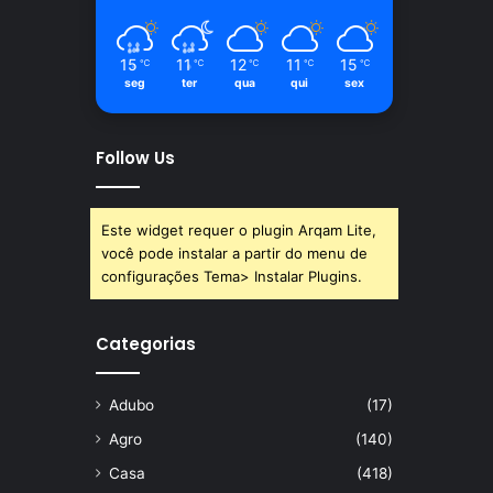
15
11
12
11
15
℃
℃
℃
℃
℃
seg
ter
qua
qui
sex
Follow Us
Este widget requer o plugin Arqam Lite,
você pode instalar a partir do menu de
configurações Tema> Instalar Plugins.
Categorias
Adubo
(17)
Agro
(140)
Casa
(418)