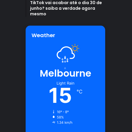
TikTok vai acabar até o dia 30 de
junho? saiba a verdade agora
mesmo
Weather
Melbourne
Light Rain
15
℃
16º - 8º
58%
1.34 km/h