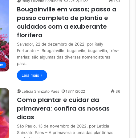
Raíly Oliveira Fortunato
22/12/2022
153
Bougainville em vasos; passo a
passo completo de plantio e
cuidados com a exuberante
florífera
Salvador, 22 de dezembro de 2022, por Raíly
Fortunato – Bougainville, buganvile, buganvília, três-
marias: são algumas das diversas nomenclaturas
para…
im
Leia mais »
Leticia Shinzato Paes
13/11/2022
36
Como plantar e cuidar da
primavera; confira as nossas
dicas
São Paulo, 13 de novembro de 2022, por Letícia
Shinzato Paes – A primavera é uma das plantinhas