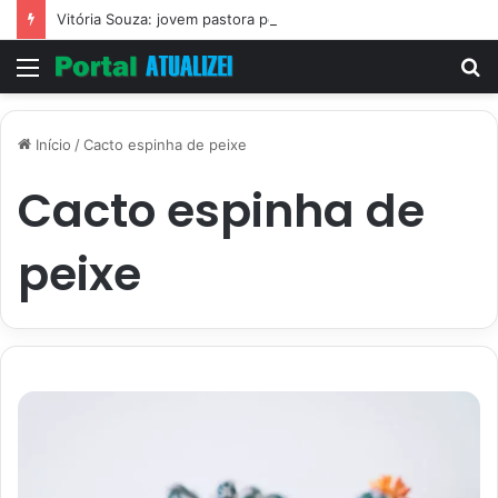
Vitória Souza: jovem pastora perto dos 5 mi de seguidores na web
Menu
P
p
Início
/
Cacto espinha de peixe
Cacto espinha de
peixe