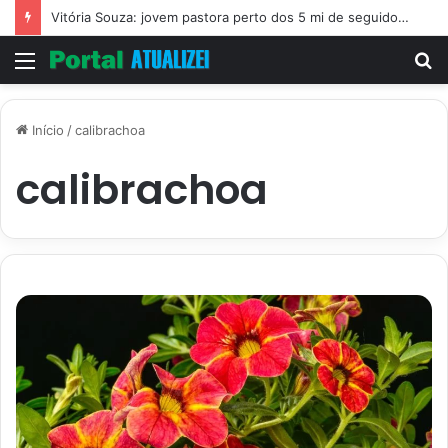
Vitória Souza: jovem pastora perto dos 5 mi de seguidores na web
Menu
P
p
Início
/
calibrachoa
calibrachoa