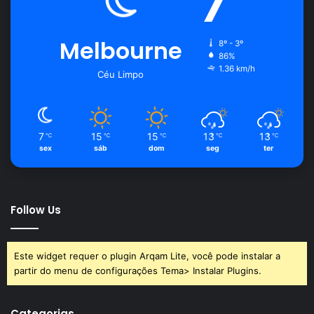
7
Melbourne
8º - 3º
86%
1.36 km/h
Céu Limpo
7
15
15
13
13
℃
℃
℃
℃
℃
sex
sáb
dom
seg
ter
Follow Us
Este widget requer o plugin Arqam Lite, você pode instalar a
partir do menu de configurações Tema> Instalar Plugins.
Categorias