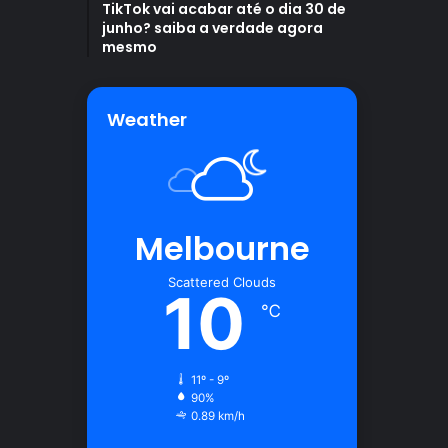
TikTok vai acabar até o dia 30 de
junho? saiba a verdade agora
mesmo
Weather
Melbourne
Scattered Clouds
10
℃
11º - 9º
90%
0.89 km/h