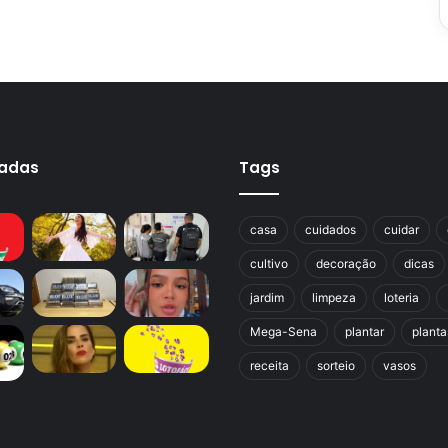
cadas
Tags
casa
cuidados
cuidar
cultivo
decoração
dicas
jardim
limpeza
loteria
Mega-Sena
plantar
planta
receita
sorteio
vasos