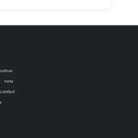
cultivar
horta
Lotofácil
s