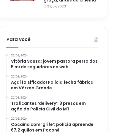
graça, antes do cinema
23/07/2023
Para você
22/08/2024
Vitória Souza: jovem pastora perto dos
5 mi de seguidores na web
22/08/2024
Açaí falsificado! Polícia fecha fábrica
em Várzea Grande
22/08/2024
Traficantes ‘delivery’: 8 presos em
ação da Polícia Civil do MT
22/08/2024
Cocaína com ‘grife’: polícia apreende
67,2 quilos em Poconé