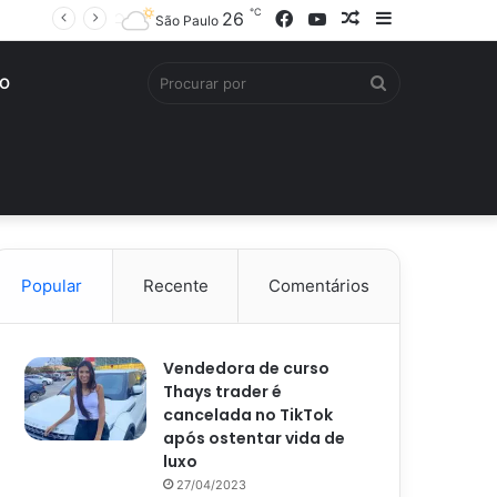
℃
Facebook
YouTube
Artigo
Barra
26
São Paulo
aleatório
Lateral
Procurar
O
por
Popular
Recente
Comentários
Vendedora de curso
Thays trader é
cancelada no TikTok
após ostentar vida de
luxo
27/04/2023