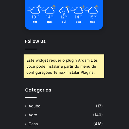
10
14
12
14
15
℃
℃
℃
℃
℃
ter
qua
qui
sex
sáb
Follow Us
Este widget requer o plugin Arqam Lite,
você pode instalar a partir do menu de
configurações Tema> Instalar Plugins.
Categorias
Adubo
(17)
Agro
(140)
Casa
(418)