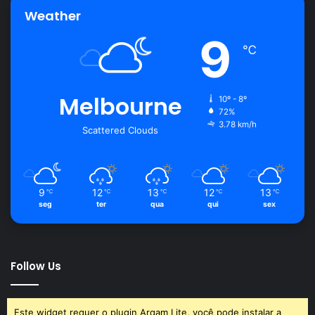
Weather
9
℃
Melbourne
10º - 8º
72%
3.78 km/h
Scattered Clouds
9
12
13
12
13
℃
℃
℃
℃
℃
seg
ter
qua
qui
sex
Follow Us
Este widget requer o plugin Arqam Lite, você pode instalar a