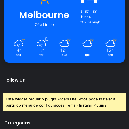
Melbourne
15º - 13º
65%
2.24 km/h
Céu Limpo
14
11
12
11
15
℃
℃
℃
℃
℃
seg
ter
qua
qui
sex
Follow Us
Este widget requer o plugin Arqam Lite, você pode instalar a
partir do menu de configurações Tema> Instalar Plugins.
Categorias