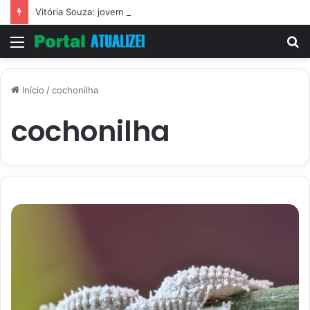
Vitória Souza: jovem pastora perto dos 5 mi de seguidores na web
Menu
P
p
Início
/
cochonilha
cochonilha