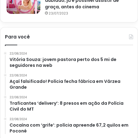
dublado; já é possível assistir de
graça, antes do cinema
23/07/2023
Para você
22/08/2024
Vitória Souza: jovem pastora perto dos 5 mi de
seguidores na web
22/08/2024
Açaí falsificado! Polícia fecha fábrica em Várzea
Grande
22/08/2024
Traficantes ‘delivery’: 8 presos em ação da Polícia
Civil do MT
22/08/2024
Cocaína com ‘grife’: polícia apreende 67,2 quilos em
Poconé