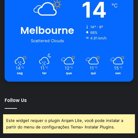
14
℃
Melbourne
14º - 8º
68%
4.81 km/h
Scattered Clouds
14
11
12
11
15
℃
℃
℃
℃
℃
seg
ter
qua
qui
sex
Follow Us
Este widget requer o plugin Arqam Lite, você pode instalar a
partir do menu de configurações Tema> Instalar Plugins.