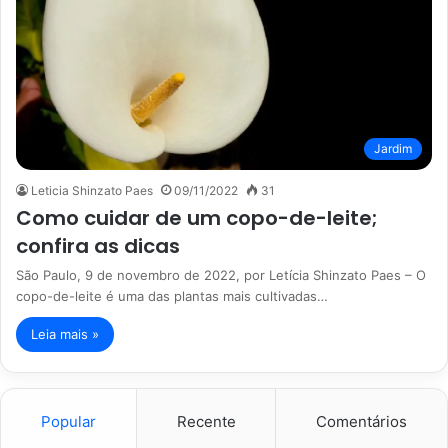
Jardim
Leticia Shinzato Paes
09/11/2022
31
Como cuidar de um copo-de-leite;
confira as dicas
São Paulo, 9 de novembro de 2022, por Letícia Shinzato Paes – O
copo-de-leite é uma das plantas mais cultivadas…
Leia mais »
Popular
Recente
Comentários