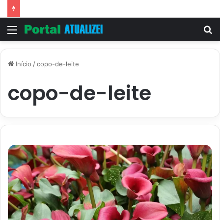
Menu
P
p
Início
/
copo-de-leite
copo-de-leite