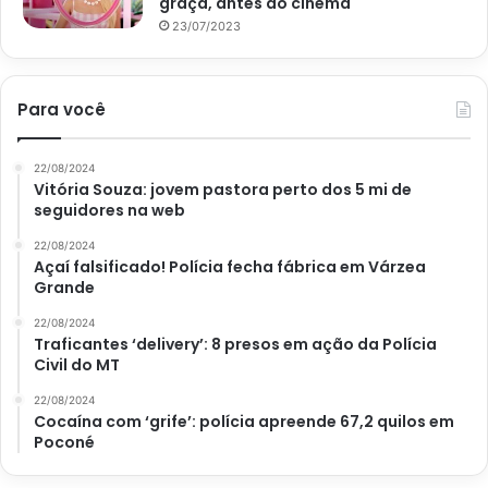
graça, antes do cinema
23/07/2023
Para você
22/08/2024
Vitória Souza: jovem pastora perto dos 5 mi de
seguidores na web
22/08/2024
Açaí falsificado! Polícia fecha fábrica em Várzea
Grande
22/08/2024
Traficantes ‘delivery’: 8 presos em ação da Polícia
Civil do MT
22/08/2024
Cocaína com ‘grife’: polícia apreende 67,2 quilos em
Poconé