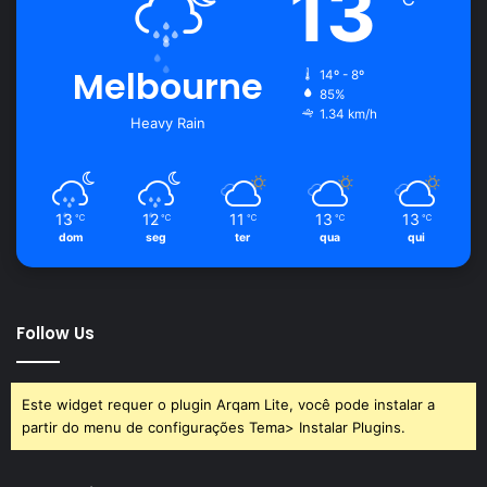
13
Melbourne
14º - 8º
85%
1.34 km/h
Heavy Rain
13
12
11
13
13
℃
℃
℃
℃
℃
dom
seg
ter
qua
qui
Follow Us
Este widget requer o plugin Arqam Lite, você pode instalar a
partir do menu de configurações Tema> Instalar Plugins.