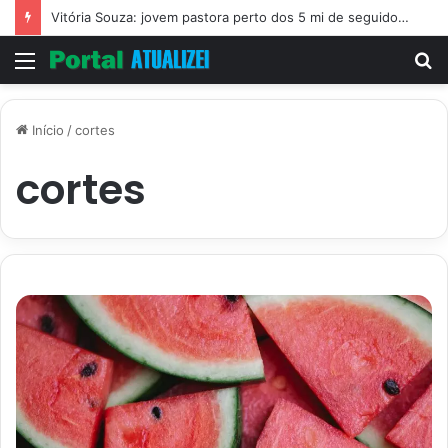
Vitória Souza: jovem pastora perto dos 5 mi de seguidores na web
Menu
P
p
Início
/
cortes
cortes