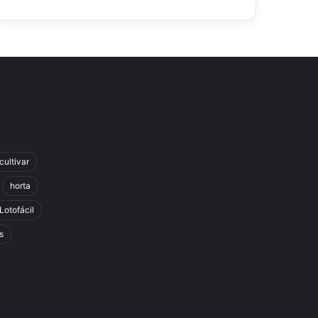
cultivar
horta
Lotofácil
s