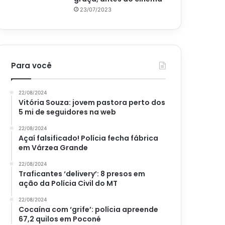
23/07/2023
Para você
22/08/2024
Vitória Souza: jovem pastora perto dos
5 mi de seguidores na web
22/08/2024
Açaí falsificado! Polícia fecha fábrica
em Várzea Grande
22/08/2024
Traficantes ‘delivery’: 8 presos em
ação da Polícia Civil do MT
22/08/2024
Cocaína com ‘grife’: polícia apreende
67,2 quilos em Poconé