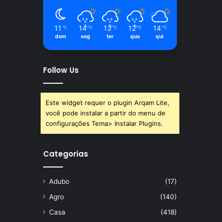
11
14
13
12
14
℃
℃
℃
℃
℃
dom
seg
ter
qua
qui
Follow Us
Este widget requer o plugin Arqam Lite,
você pode instalar a partir do menu de
configurações Tema> Instalar Plugins.
Categorias
Adubo
(17)
Agro
(140)
Casa
(418)