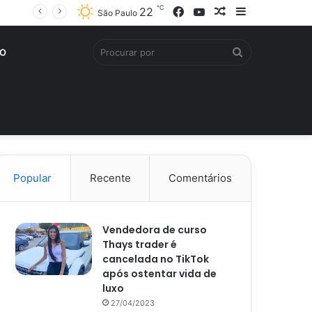
℃
Facebook
YouTube
Artigo
Barra
22
São Paulo
aleatório
Lateral
Procurar
O
por
Popular
Recente
Comentários
Vendedora de curso
Thays trader é
cancelada no TikTok
após ostentar vida de
luxo
27/04/2023