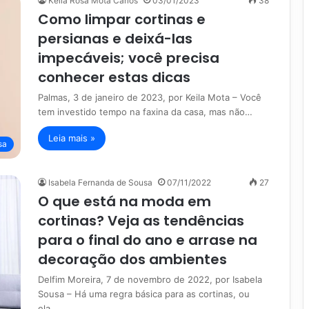
Keila Rosa Mota Carlos
03/01/2023
38
Como limpar cortinas e
persianas e deixá-las
impecáveis; você precisa
conhecer estas dicas
Palmas, 3 de janeiro de 2023, por Keila Mota – Você
tem investido tempo na faxina da casa, mas não…
Leia mais »
sa
Isabela Fernanda de Sousa
07/11/2022
27
O que está na moda em
cortinas? Veja as tendências
para o final do ano e arrase na
decoração dos ambientes
Delfim Moreira, 7 de novembro de 2022, por Isabela
Sousa – Há uma regra básica para as cortinas, ou
ela…