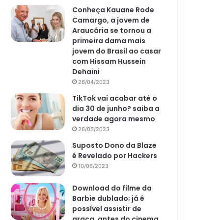
Conheça Kauane Rode
Camargo, a jovem de
Araucária se tornou a
primeira dama mais
jovem do Brasil ao casar
com Hissam Hussein
Dehaini
26/04/2023
TikTok vai acabar até o
dia 30 de junho? saiba a
verdade agora mesmo
26/05/2023
Suposto Dono da Blaze
é Revelado por Hackers
10/06/2023
Download do filme da
Barbie dublado; já é
possível assistir de
graça, antes do cinema