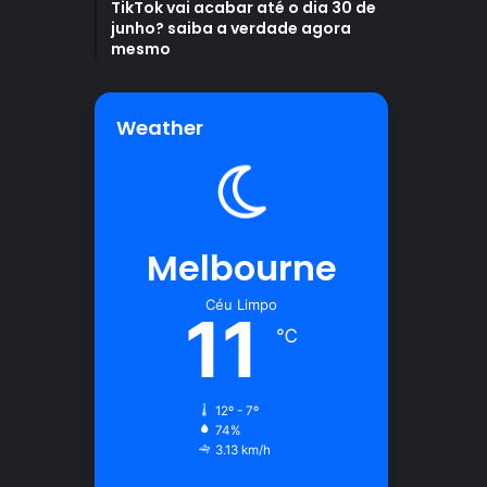
TikTok vai acabar até o dia 30 de
junho? saiba a verdade agora
mesmo
Weather
Melbourne
Céu Limpo
11
℃
12º - 7º
74%
3.13 km/h