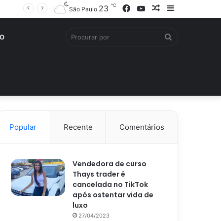
℃
Facebook
YouTube
Artigo
Barra
23
São Paulo
aleatório
Lateral
Procurar
O
por
Popular
Recente
Comentários
Vendedora de curso
Thays trader é
cancelada no TikTok
após ostentar vida de
luxo
27/04/2023