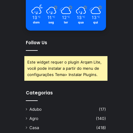
13
11
12
13
13
℃
℃
℃
℃
℃
dom
seg
ter
qua
qui
Follow Us
Este widget requer o plugin Arqam Lite,
você pode instalar a partir do menu de
configurações Tema> Instalar Plugins.
Categorias
Adubo
(17)
Agro
(140)
Casa
(418)