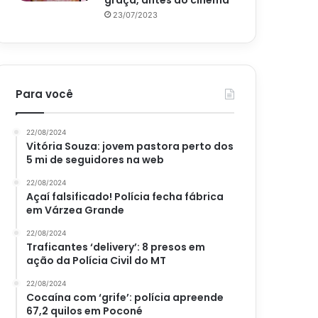
graça, antes do cinema
23/07/2023
Para você
22/08/2024
Vitória Souza: jovem pastora perto dos
5 mi de seguidores na web
22/08/2024
Açaí falsificado! Polícia fecha fábrica
em Várzea Grande
22/08/2024
Traficantes ‘delivery’: 8 presos em
ação da Polícia Civil do MT
22/08/2024
Cocaína com ‘grife’: polícia apreende
67,2 quilos em Poconé