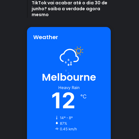
TikTok vai acabar até o dia 30 de
junho? saiba a verdade agora
mesmo
Weather
Melbourne
Heavy Rain
12
℃
14º - 8º
87%
0.45 km/h