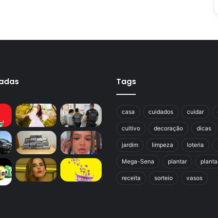
cadas
Tags
casa
cuidados
cuidar
cultivo
decoração
dicas
jardim
limpeza
loteria
Mega-Sena
plantar
planta
receita
sorteio
vasos