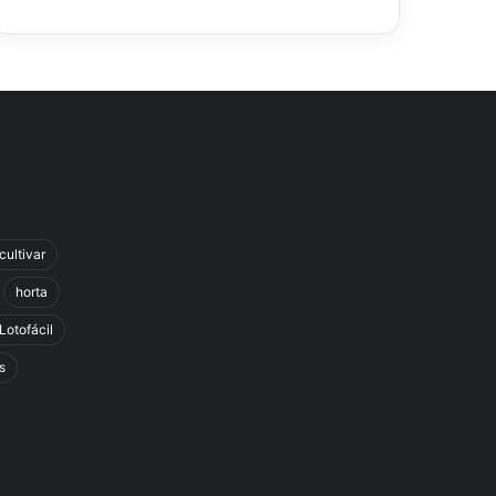
cultivar
horta
Lotofácil
s