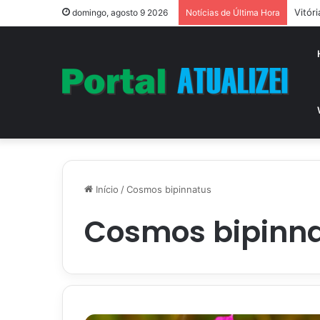
Vitór
domingo, agosto 9 2026
Notícias de Última Hora
Início
/
Cosmos bipinnatus
Cosmos bipinn