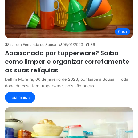
Casa
Isabela Fernanda de Sousa
06/01/2023
36
Apaixonada por tupperware? Saiba
como limpar e organizar corretamente
as suas relíquias
Delfim Moreira, 06 de janeiro de 2023, por Isabela Sousa – Toda
dona de casa tem tupperware, pois são peças…
Leia mais »