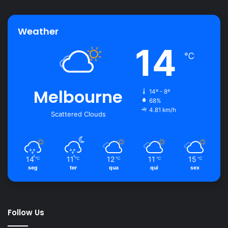
Weather
14
℃
Melbourne
14º - 8º
68%
4.81 km/h
Scattered Clouds
14
11
12
11
15
℃
℃
℃
℃
℃
seg
ter
qua
qui
sex
Follow Us