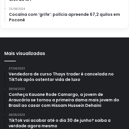
22/08/2024
Cocaína com ‘grife’: polícia apreende 67,2 quilos em
Poconé
Mais visualizadas
27/04/2023
Vendedora de curso Thays trader é cancelada no
TikTok após ostentar vida de luxo
26/04/2023
Conheça Kauane Rode Camargo, a jovem de
Araucária se tornou a primeira dama mais jovem do
Brasil ao casar com Hissam Hussein Dehaini
26/05/2023
TikTok vai acabar até o dia 30 de junho? saiba a
verdade agora mesmo