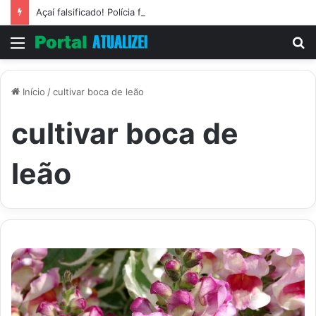
Açaí falsificado! Polícia fecha fábrica em Várzea Grande
Menu
P
p
Início
/
cultivar boca de leão
cultivar boca de
leão