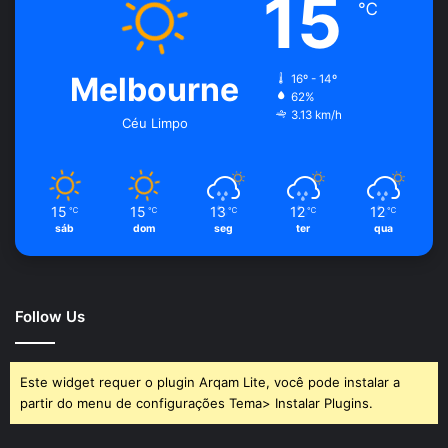
15
℃
Melbourne
16º - 14º
62%
3.13 km/h
Céu Limpo
15
15
13
12
12
℃
℃
℃
℃
℃
sáb
dom
seg
ter
qua
Follow Us
Este widget requer o plugin Arqam Lite, você pode instalar a
partir do menu de configurações Tema> Instalar Plugins.