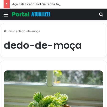
Açaí falsificado! Polícia fecha fábrica em Várzea Grande
Menu
P
p
Início
/
dedo-de-moça
dedo-de-moça