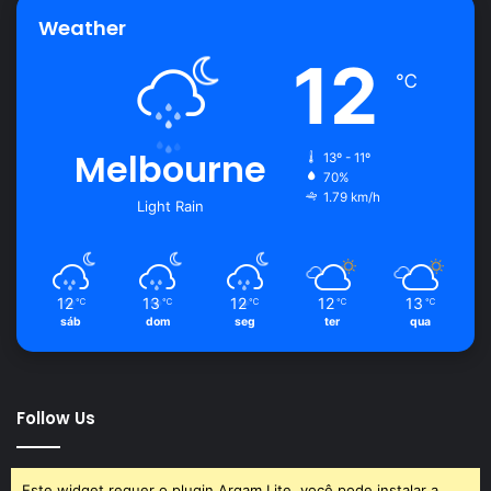
Weather
12
℃
Melbourne
13º - 11º
70%
1.79 km/h
Light Rain
12
13
12
12
13
℃
℃
℃
℃
℃
sáb
dom
seg
ter
qua
Follow Us
Este widget requer o plugin Arqam Lite, você pode instalar a