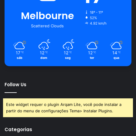
Melbourne
18º - 11º
52%
4.92 km/h
Scattered Clouds
17
12
12
12
14
℃
℃
℃
℃
℃
sáb
dom
seg
ter
qua
Follow Us
Este widget requer o plugin Arqam Lite, você pode instalar a
partir do menu de configurações Tema> Instalar Plugins.
Categorias