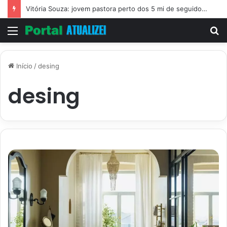
Vitória Souza: jovem pastora perto dos 5 mi de seguidores na web
Menu
P
p
Início
/
desing
desing