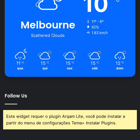
10
Melbourne
11º - 8º
92%
1.83 km/h
Scattered Clouds
11
15
15
15
12
℃
℃
℃
℃
℃
qua
qui
sex
sáb
dom
Follow Us
Este widget requer o plugin Arqam Lite, você pode instalar a
partir do menu de configurações Tema> Instalar Plugins.