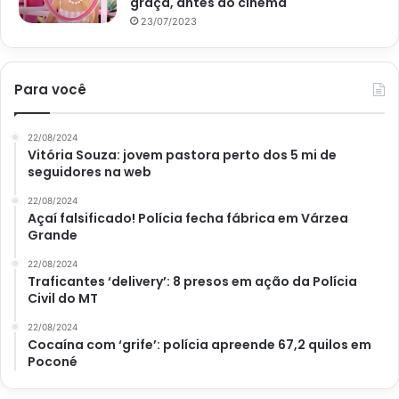
graça, antes do cinema
23/07/2023
Para você
22/08/2024
Vitória Souza: jovem pastora perto dos 5 mi de
seguidores na web
22/08/2024
Açaí falsificado! Polícia fecha fábrica em Várzea
Grande
22/08/2024
Traficantes ‘delivery’: 8 presos em ação da Polícia
Civil do MT
22/08/2024
Cocaína com ‘grife’: polícia apreende 67,2 quilos em
Poconé