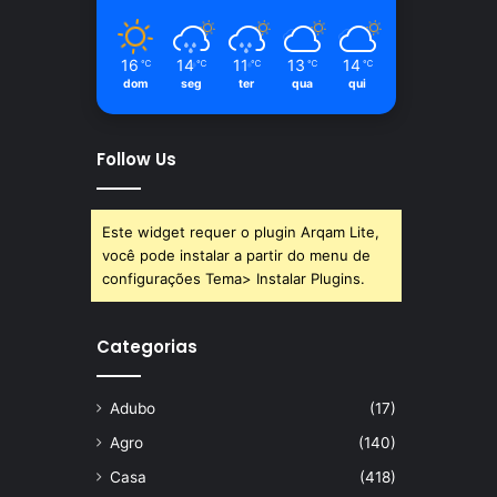
16
14
11
13
14
℃
℃
℃
℃
℃
dom
seg
ter
qua
qui
Follow Us
Este widget requer o plugin Arqam Lite,
você pode instalar a partir do menu de
configurações Tema> Instalar Plugins.
Categorias
Adubo
(17)
Agro
(140)
Casa
(418)