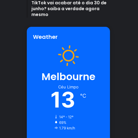
TikTok vai acabar até o dia 30 de
junho? saiba a verdade agora
mesmo
Weather
Melbourne
Céu Limpo
13
℃
14º - 12º
69%
1.79 km/h