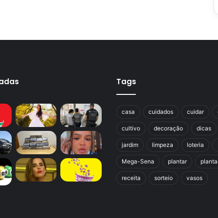
cadas
Tags
casa
cuidados
cuidar
cultivo
decoração
dicas
jardim
limpeza
loteria
Mega-Sena
plantar
planta
receita
sorteio
vasos