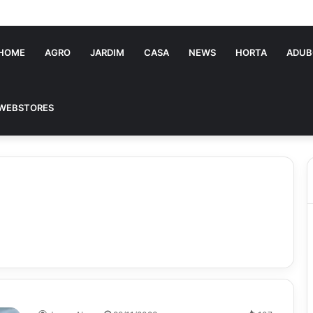
a Souza: jovem pastora perto dos 5 mi de seguidores na web
HOME
AGRO
JARDIM
CASA
NEWS
HORTA
ADUB
WEBSTORES