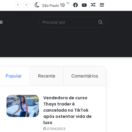
℃
Facebook
YouTube
Artigo
Barra
19
São Paulo
aleatório
Lateral
Procurar
O
por
Popular
Recente
Comentários
Vendedora de curso
Thays trader é
cancelada no TikTok
após ostentar vida de
luxo
27/04/2023