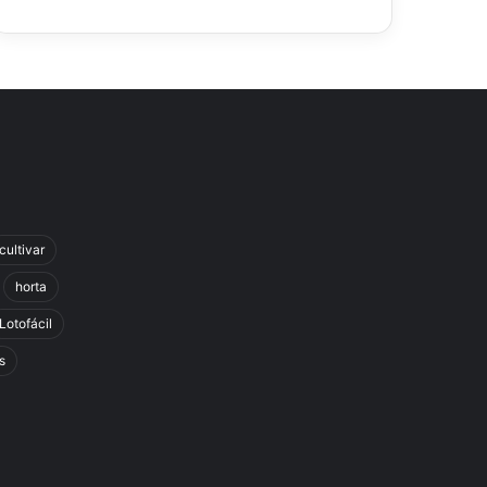
cultivar
horta
Lotofácil
s