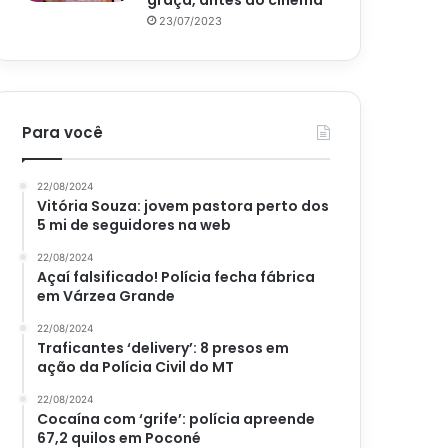
graça, antes do cinema
23/07/2023
Para você
22/08/2024
Vitória Souza: jovem pastora perto dos
5 mi de seguidores na web
22/08/2024
Açaí falsificado! Polícia fecha fábrica
em Várzea Grande
22/08/2024
Traficantes ‘delivery’: 8 presos em
ação da Polícia Civil do MT
22/08/2024
Cocaína com ‘grife’: polícia apreende
67,2 quilos em Poconé