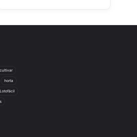
cultivar
horta
Lotofácil
s