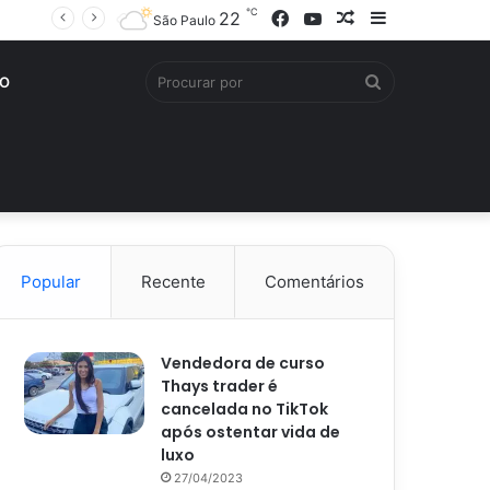
℃
Facebook
YouTube
Artigo
Barra
22
São Paulo
aleatório
Lateral
Procurar
O
por
Popular
Recente
Comentários
Vendedora de curso
Thays trader é
cancelada no TikTok
após ostentar vida de
luxo
27/04/2023