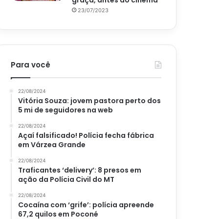
graça, antes do cinema
23/07/2023
Para você
22/08/2024
Vitória Souza: jovem pastora perto dos
5 mi de seguidores na web
22/08/2024
Açaí falsificado! Polícia fecha fábrica
em Várzea Grande
22/08/2024
Traficantes ‘delivery’: 8 presos em
ação da Polícia Civil do MT
22/08/2024
Cocaína com ‘grife’: polícia apreende
67,2 quilos em Poconé