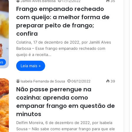
Jamilli Alves Barbosa
17/12/2022
35
Frango empanado recheado
com queijo: a melhor forma de
preparar peito de frango;
confira
Colatina, 17 de dezembro de 2022, por Jamilli Alves
Barbosa – Esse frango empanado recheado com
queijo é a receita…
ws
Leia mais »
Isabela Fernanda de Sousa
06/12/2022
39
Não passe perrengue na
cozinha: aprenda como
empanar frango em questão de
minutos
Delfim Moreira, 6 de dezembro de 2022, por Isabela
Sousa – Não sabe como empanar frango para que ele