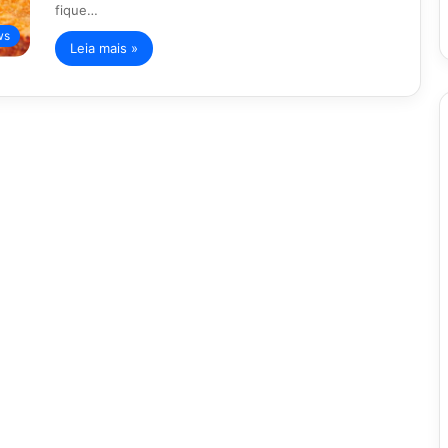
fique…
ws
Leia mais »