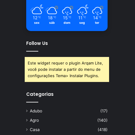
12
18
15
11
14
℃
℃
℃
℃
℃
sex
sáb
dom
seg
ter
Follow Us
Este widget requer o plugin Arqam Lite,
você pode instalar a partir do menu de
configurações Tema> Instalar Plugins.
Categorias
Adubo
(17)
Agro
(140)
Casa
(418)