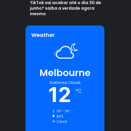
TikTok vai acabar até o dia 30 de
junho? saiba a verdade agora
mesmo
Weather
Melbourne
Scattered Clouds
12
℃
12º - 10º
84%
3 km/h