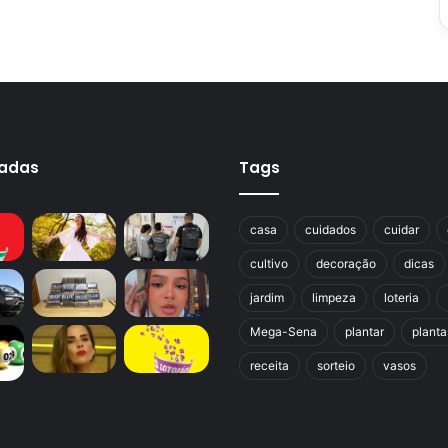
cadas
Tags
casa
cuidados
cuidar
cultivo
decoração
dicas
jardim
limpeza
loteria
Mega-Sena
plantar
planta
receita
sorteio
vasos