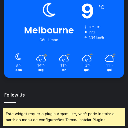
9
℃
Melbourne
10º - 8º
77%
1.34 km/h
Céu Limpo
9
14
11
13
11
℃
℃
℃
℃
℃
dom
seg
ter
qua
qui
Follow Us
Este widget requer o plugin Arqam Lite, você pode instalar a
partir do menu de configurações Tema> Instalar Plugins.