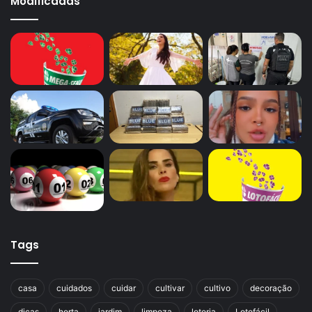
Modificadas
Tags
casa
cuidados
cuidar
cultivar
cultivo
decoração
dicas
horta
jardim
limpeza
loteria
Lotofácil