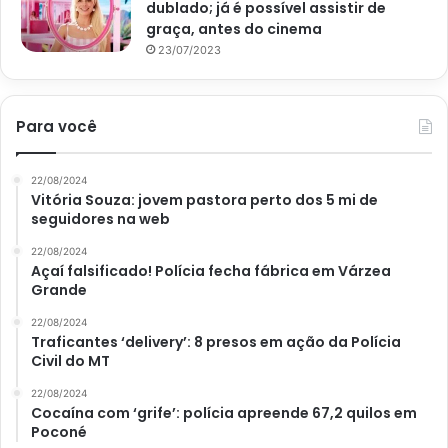
dublado; já é possível assistir de
graça, antes do cinema
23/07/2023
Para você
22/08/2024
Vitória Souza: jovem pastora perto dos 5 mi de
seguidores na web
22/08/2024
Açaí falsificado! Polícia fecha fábrica em Várzea
Grande
22/08/2024
Traficantes ‘delivery’: 8 presos em ação da Polícia
Civil do MT
22/08/2024
Cocaína com ‘grife’: polícia apreende 67,2 quilos em
Poconé