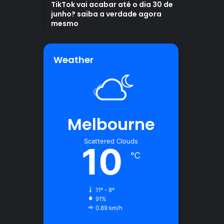
TikTok vai acabar até o dia 30 de
junho? saiba a verdade agora
mesmo
Weather
Melbourne
Scattered Clouds
10
℃
11º - 8º
91%
0.89 km/h