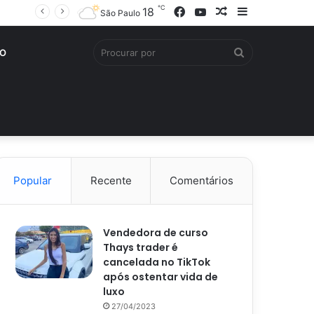
℃
Facebook
YouTube
Artigo
Barra
18
São Paulo
aleatório
Lateral
Procurar
O
por
Popular
Recente
Comentários
Vendedora de curso
Thays trader é
cancelada no TikTok
após ostentar vida de
luxo
27/04/2023