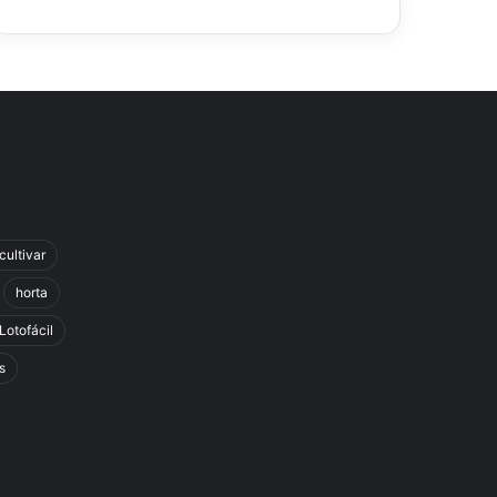
cultivar
horta
Lotofácil
s