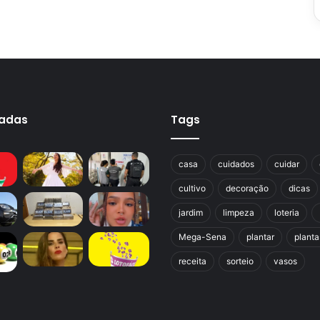
cadas
Tags
casa
cuidados
cuidar
cultivo
decoração
dicas
jardim
limpeza
loteria
Mega-Sena
plantar
planta
receita
sorteio
vasos