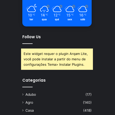
10
14
12
15
16
℃
℃
℃
℃
℃
ter
qua
qui
sex
sáb
Follow Us
Este widget requer o plugin Arqam Lite,
você pode instalar a partir do menu de
configurações Tema> Instalar Plugins.
Categorias
Adubo
(17)
Agro
(140)
Casa
(418)