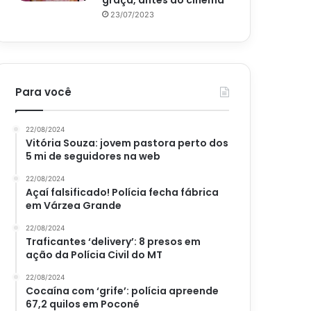
graça, antes do cinema
23/07/2023
Para você
22/08/2024
Vitória Souza: jovem pastora perto dos
5 mi de seguidores na web
22/08/2024
Açaí falsificado! Polícia fecha fábrica
em Várzea Grande
22/08/2024
Traficantes ‘delivery’: 8 presos em
ação da Polícia Civil do MT
22/08/2024
Cocaína com ‘grife’: polícia apreende
67,2 quilos em Poconé