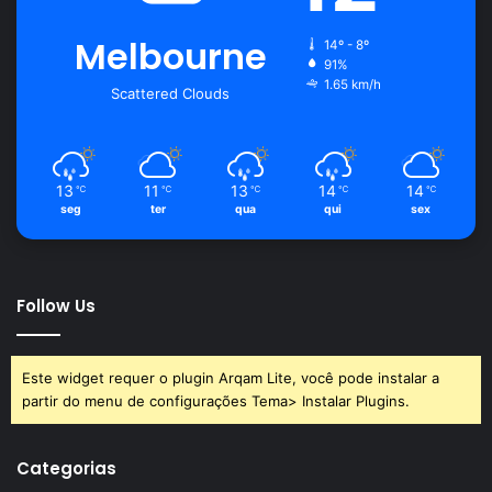
Melbourne
14º - 8º
91%
1.65 km/h
Scattered Clouds
13
11
13
14
14
℃
℃
℃
℃
℃
seg
ter
qua
qui
sex
Follow Us
Este widget requer o plugin Arqam Lite, você pode instalar a
partir do menu de configurações Tema> Instalar Plugins.
Categorias