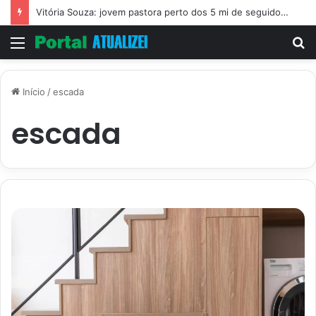
Vitória Souza: jovem pastora perto dos 5 mi de seguidores na web
Menu
P
p
Início
/
escada
escada