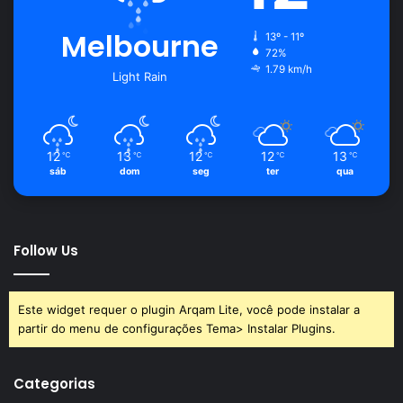
Melbourne
13º - 11º
72%
1.79 km/h
Light Rain
12
13
12
12
13
℃
℃
℃
℃
℃
sáb
dom
seg
ter
qua
Follow Us
Este widget requer o plugin Arqam Lite, você pode instalar a
partir do menu de configurações Tema> Instalar Plugins.
Categorias