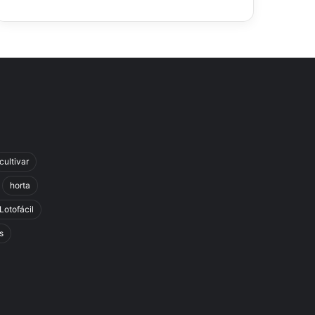
cultivar
horta
Lotofácil
s