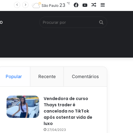
℃
Facebook
YouTube
Artigo
Barra
23
São Paulo
aleatório
Lateral
Procurar
O
por
Popular
Recente
Comentários
Vendedora de curso
Thays trader é
cancelada no TikTok
após ostentar vida de
luxo
27/04/2023