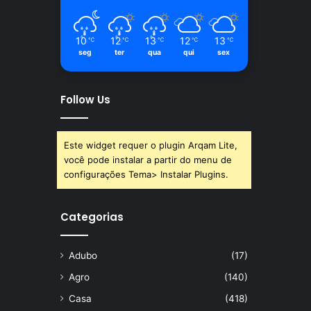
10
12
13
12
13
℃
℃
℃
℃
℃
seg
ter
qua
qui
sex
Follow Us
Este widget requer o plugin Arqam Lite,
você pode instalar a partir do menu de
configurações Tema> Instalar Plugins.
Categorias
Adubo
(17)
Agro
(140)
Casa
(418)