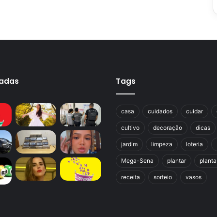
cadas
Tags
casa
cuidados
cuidar
cultivo
decoração
dicas
jardim
limpeza
loteria
Mega-Sena
plantar
planta
receita
sorteio
vasos