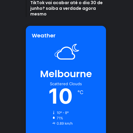
TikTok vai acabar até o dia 30 de
junho? saiba a verdade agora
mesmo
Weather
Melbourne
Scattered Clouds
10
℃
10º - 8º
71%
0.89 km/h