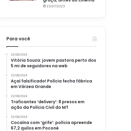
graça, antes do cinema
23/07/2023
Para você
22/08/2024
Vitória Souza: jovem pastora perto dos
5 mi de seguidores na web
22/08/2024
Açaí falsificado! Polícia fecha fábrica
em Várzea Grande
22/08/2024
Traficantes ‘delivery’: 8 presos em
ação da Polícia Civil do MT
22/08/2024
Cocaína com ‘grife’: polícia apreende
67,2 quilos em Poconé