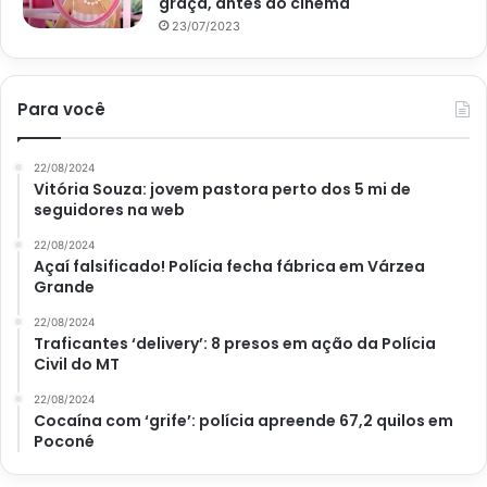
graça, antes do cinema
23/07/2023
Para você
22/08/2024
Vitória Souza: jovem pastora perto dos 5 mi de
seguidores na web
22/08/2024
Açaí falsificado! Polícia fecha fábrica em Várzea
Grande
22/08/2024
Traficantes ‘delivery’: 8 presos em ação da Polícia
Civil do MT
22/08/2024
Cocaína com ‘grife’: polícia apreende 67,2 quilos em
Poconé