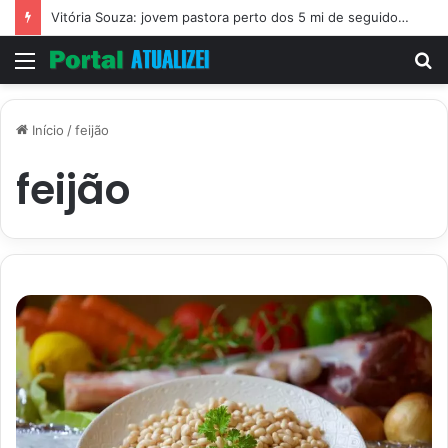
Vitória Souza: jovem pastora perto dos 5 mi de seguidores na web
Menu
P
p
Início
/
feijão
feijão