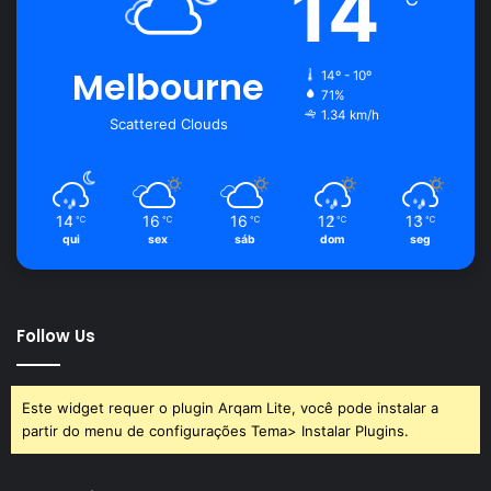
14
Melbourne
14º - 10º
71%
1.34 km/h
Scattered Clouds
14
16
16
12
13
℃
℃
℃
℃
℃
qui
sex
sáb
dom
seg
Follow Us
Este widget requer o plugin Arqam Lite, você pode instalar a
partir do menu de configurações Tema> Instalar Plugins.