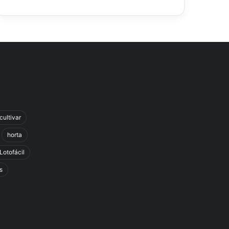
cultivar
horta
Lotofácil
s