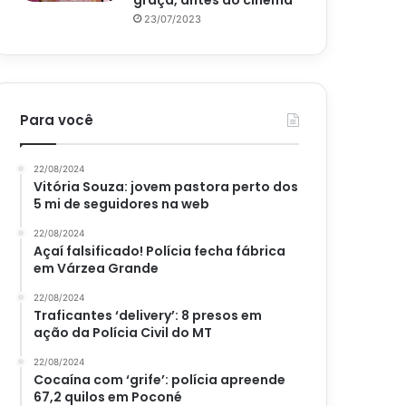
graça, antes do cinema
23/07/2023
Para você
22/08/2024
Vitória Souza: jovem pastora perto dos
5 mi de seguidores na web
22/08/2024
Açaí falsificado! Polícia fecha fábrica
em Várzea Grande
22/08/2024
Traficantes ‘delivery’: 8 presos em
ação da Polícia Civil do MT
22/08/2024
Cocaína com ‘grife’: polícia apreende
67,2 quilos em Poconé