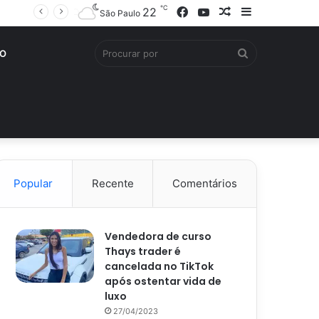
℃
Facebook
YouTube
Artigo
Barra
22
São Paulo
aleatório
Lateral
Procurar
O
por
Popular
Recente
Comentários
Vendedora de curso
Thays trader é
cancelada no TikTok
após ostentar vida de
luxo
27/04/2023