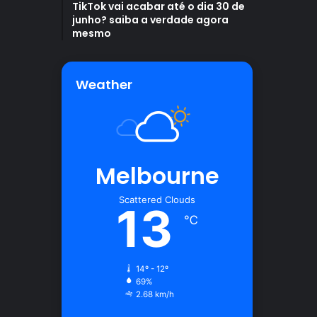
TikTok vai acabar até o dia 30 de
junho? saiba a verdade agora
mesmo
Weather
Melbourne
Scattered Clouds
13
℃
14º - 12º
69%
2.68 km/h