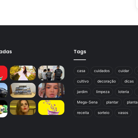
cadas
Tags
casa
cuidados
cuidar
cultivo
decoração
dicas
jardim
limpeza
loteria
Mega-Sena
plantar
planta
receita
sorteio
vasos