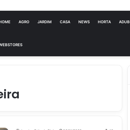
tória Souza: jovem pastora perto dos 5 mi de seguidores na web
HOME
AGRO
JARDIM
CASA
NEWS
HORTA
ADUB
WEBSTORES
eira