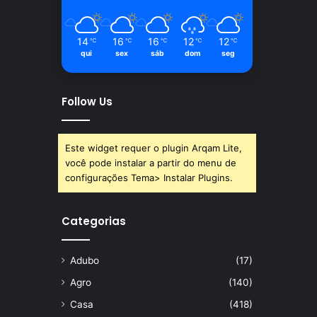
14
16
16
12
12
℃
℃
℃
℃
℃
qui
sex
sáb
dom
seg
Follow Us
Este widget requer o plugin Arqam Lite,
você pode instalar a partir do menu de
configurações Tema> Instalar Plugins.
Categorias
Adubo
(17)
Agro
(140)
Casa
(418)