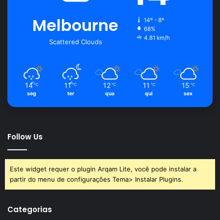
Melbourne
14º - 8º
68%
4.81 km/h
Scattered Clouds
14
11
12
11
15
℃
℃
℃
℃
℃
seg
ter
qua
qui
sex
Follow Us
Este widget requer o plugin Arqam Lite, você pode instalar a
partir do menu de configurações Tema> Instalar Plugins.
Categorias