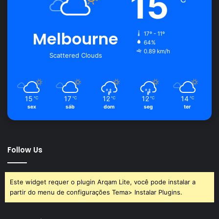
15
Melbourne
17º - 11º
64%
0.89 km/h
Scattered Clouds
15
17
12
12
14
℃
℃
℃
℃
℃
sex
sáb
dom
seg
ter
Follow Us
Este widget requer o plugin Arqam Lite, você pode instalar a
partir do menu de configurações Tema> Instalar Plugins.