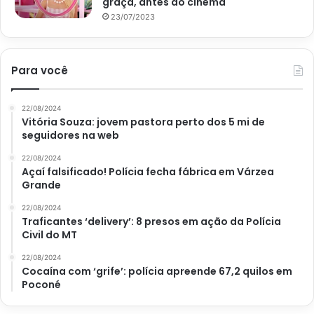
graça, antes do cinema
23/07/2023
Para você
22/08/2024
Vitória Souza: jovem pastora perto dos 5 mi de
seguidores na web
22/08/2024
Açaí falsificado! Polícia fecha fábrica em Várzea
Grande
22/08/2024
Traficantes ‘delivery’: 8 presos em ação da Polícia
Civil do MT
22/08/2024
Cocaína com ‘grife’: polícia apreende 67,2 quilos em
Poconé