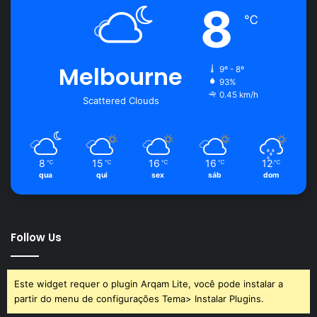
8
℃
Melbourne
9º - 8º
93%
0.45 km/h
Scattered Clouds
8
15
16
16
12
℃
℃
℃
℃
℃
qua
qui
sex
sáb
dom
Follow Us
Este widget requer o plugin Arqam Lite, você pode instalar a
partir do menu de configurações Tema> Instalar Plugins.