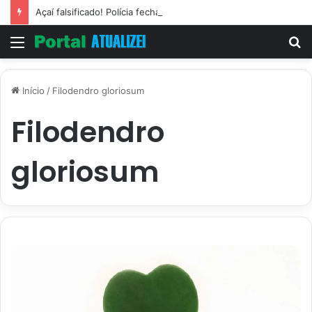
Açaí falsificado! Polícia fecha fábrica em Várzea Grande
Menu
P
p
Início
/
Filodendro gloriosum
Filodendro
gloriosum