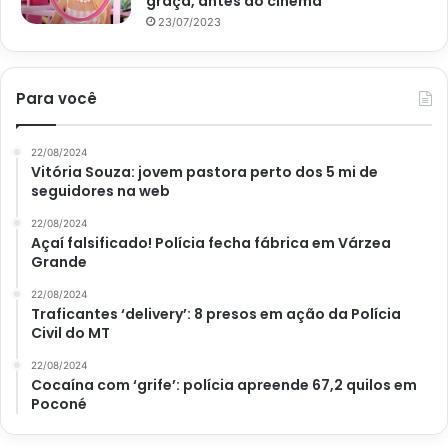
graça, antes do cinema
23/07/2023
Para você
22/08/2024
Vitória Souza: jovem pastora perto dos 5 mi de
seguidores na web
22/08/2024
Açaí falsificado! Polícia fecha fábrica em Várzea
Grande
22/08/2024
Traficantes ‘delivery’: 8 presos em ação da Polícia
Civil do MT
22/08/2024
Cocaína com ‘grife’: polícia apreende 67,2 quilos em
Poconé