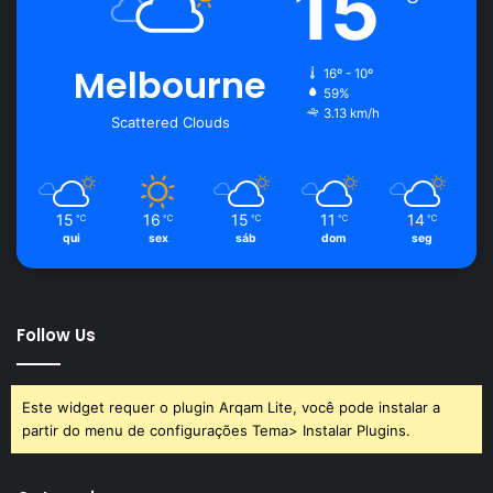
15
Melbourne
16º - 10º
59%
3.13 km/h
Scattered Clouds
15
16
15
11
14
℃
℃
℃
℃
℃
qui
sex
sáb
dom
seg
Follow Us
Este widget requer o plugin Arqam Lite, você pode instalar a
partir do menu de configurações Tema> Instalar Plugins.