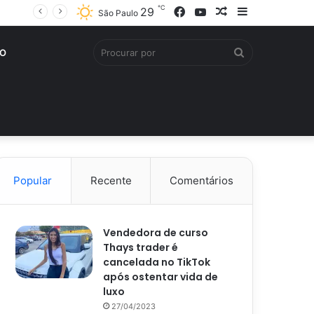
℃
Facebook
YouTube
Artigo
Barra
29
São Paulo
aleatório
Lateral
Procurar
O
por
Popular
Recente
Comentários
Vendedora de curso
Thays trader é
cancelada no TikTok
após ostentar vida de
luxo
27/04/2023