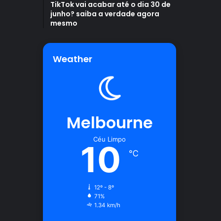
TikTok vai acabar até o dia 30 de
junho? saiba a verdade agora
mesmo
Weather
Melbourne
Céu Limpo
10
℃
12º - 8º
71%
1.34 km/h