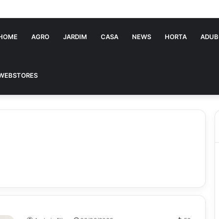
ia Souza: jovem pastora perto dos 5 mi de seguidores na web
HOME
AGRO
JARDIM
CASA
NEWS
HORTA
ADUB
WEBSTORES