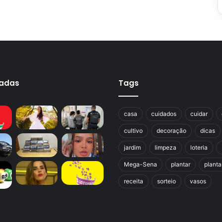
cadas
Tags
casa
cuidados
cuidar
cultivo
decoração
dicas
jardim
limpeza
loteria
Mega-Sena
plantar
planta
receita
sorteio
vasos