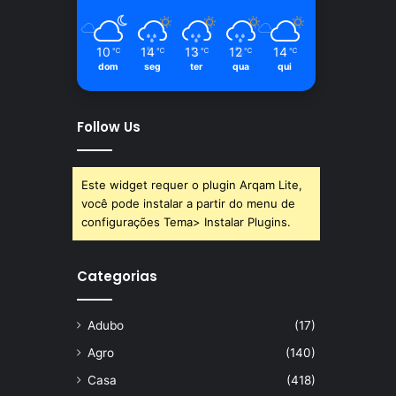
10
14
13
12
14
℃
℃
℃
℃
℃
dom
seg
ter
qua
qui
Follow Us
Este widget requer o plugin Arqam Lite,
você pode instalar a partir do menu de
configurações Tema> Instalar Plugins.
Categorias
Adubo
(17)
Agro
(140)
Casa
(418)