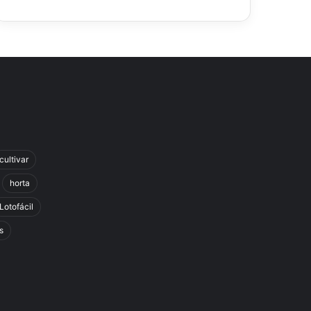
cultivar
horta
Lotofácil
s