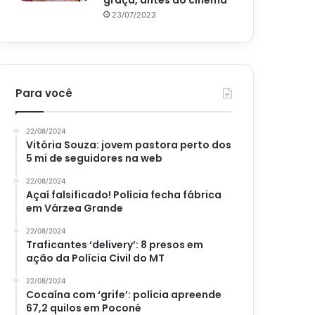
graça, antes do cinema
23/07/2023
Para você
22/08/2024
Vitória Souza: jovem pastora perto dos
5 mi de seguidores na web
22/08/2024
Açaí falsificado! Polícia fecha fábrica
em Várzea Grande
22/08/2024
Traficantes ‘delivery’: 8 presos em
ação da Polícia Civil do MT
22/08/2024
Cocaína com ‘grife’: polícia apreende
67,2 quilos em Poconé