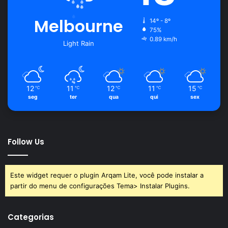
Melbourne
14º - 8º
75%
0.89 km/h
Light Rain
12
11
12
11
15
℃
℃
℃
℃
℃
seg
ter
qua
qui
sex
Follow Us
Este widget requer o plugin Arqam Lite, você pode instalar a
partir do menu de configurações Tema> Instalar Plugins.
Categorias