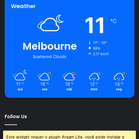
Weather
11
℃
Melbourne
11º - 10º
89%
2.17 km/h
Scattered Clouds
11
16
16
12
13
℃
℃
℃
℃
℃
qui
sex
sáb
dom
seg
Follow Us
Este widget requer o plugin Arqam Lite, você pode instalar a