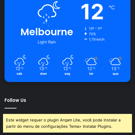
12
℃
Melbourne
13º - 11º
70%
1.79 km/h
Light Rain
12
13
12
12
13
℃
℃
℃
℃
℃
sáb
dom
seg
ter
qua
Follow Us
Este widget requer o plugin Arqam Lite, você pode instalar a
partir do menu de configurações Tema> Instalar Plugins.