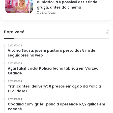
dublado; já é possível assistir de
graça, antes do cinema
23/07/2023
Para você
22/08/2024
Vitória Souza: jovem pastora perto dos 5 mi de
seguidores na web
22/08/2024
Açaí falsificado! Polícia fecha fábrica em Várzea
Grande
22/08/2024
Traficantes ‘delivery’: 8 presos em ação da Polícia
Civil do MT
22/08/2024
Cocaína com ‘grife’: polícia apreende 67,2 quilos em
Poconé