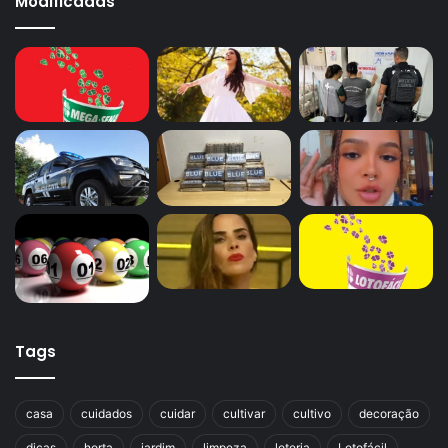
Modificadas
Tags
casa
cuidados
cuidar
cultivar
cultivo
decoração
dicas
horta
jardim
limpeza
loteria
Lotofácil