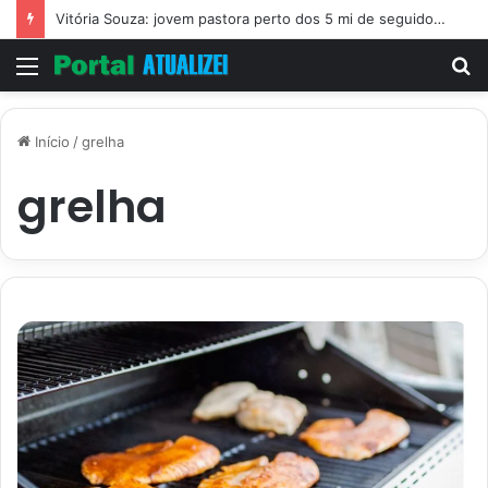
Vitória Souza: jovem pastora perto dos 5 mi de seguidores na web
Menu
P
p
Início
/
grelha
grelha