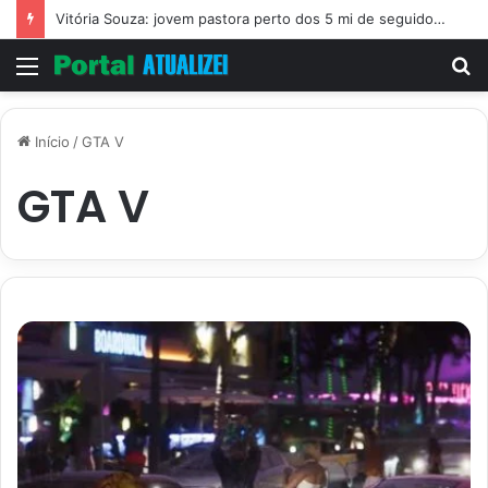
Vitória Souza: jovem pastora perto dos 5 mi de seguidores na web
Menu
P
p
Início
/
GTA V
GTA V