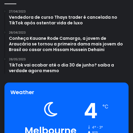
27/04/2023
Vendedora de curso Thays trader é cancelada no
TikTok após ostentar vida de luxo
26/04/2023
Conheça Kauane Rode Camargo, a jovem de
Araucária se tornou a primeira dama mais jovem do
Brasil ao casar com Hissam Hussein Dehaini
26/05/2023
TikTok vai acabar até o dia 30 de junho? saiba a
verdade agora mesmo
Weather
4
℃
Melbourne
4º - 3º
91%