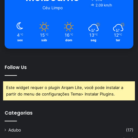
2.09 km/h
Céu Limpo
4
15
16
13
12
℃
℃
℃
℃
℃
sex
sáb
dom
seg
ter
Follow Us
Este widget requer o plugin Arqam Lite, você pode instalar a
partir do menu de configurações Tema> Instalar Plugins.
Categorias
Adubo
(17)