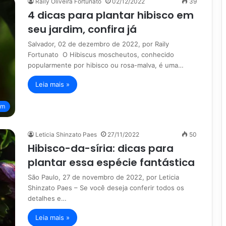
Raíly Oliveira Fortunato
02/12/2022
39
4 dicas para plantar hibisco em
seu jardim, confira já
Salvador, 02 de dezembro de 2022, por Raily
Fortunato O Hibiscus moscheutos, conhecido
popularmente por hibisco ou rosa-malva, é uma…
Leia mais »
im
Leticia Shinzato Paes
27/11/2022
50
Hibisco-da-síria: dicas para
plantar essa espécie fantástica
São Paulo, 27 de novembro de 2022, por Leticia
Shinzato Paes – Se você deseja conferir todos os
detalhes e…
Leia mais »