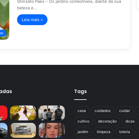
Shinzato Paes – Os jardins comestíveis, diante da sua
beleza e…
Leia mais »
im
cadas
Tags
casa
cuidados
cuidar
cultivo
decoração
dicas
jardim
limpeza
loteria