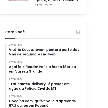
graça, antes do cinema
23/07/2023
Para você
22/08/2024
Vitória Souza: jovem pastora perto dos
5 mi de seguidores na web
22/08/2024
Açaí falsificado! Polícia fecha fábrica
em Várzea Grande
22/08/2024
Traficantes ‘delivery’: 8 presos em
ação da Polícia Civil do MT
22/08/2024
Cocaína com ‘grife’: polícia apreende
67,2 quilos em Poconé