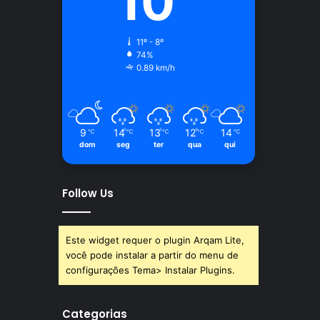
10
11º - 8º
74%
0.89 km/h
9
14
13
12
14
℃
℃
℃
℃
℃
dom
seg
ter
qua
qui
Follow Us
Este widget requer o plugin Arqam Lite,
você pode instalar a partir do menu de
configurações Tema> Instalar Plugins.
Categorias