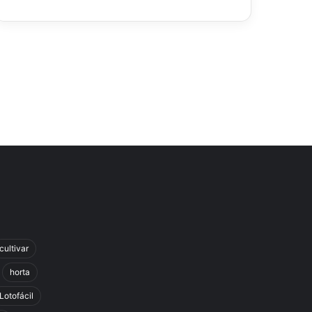
cultivar
horta
Lotofácil