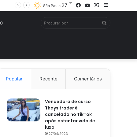
℃
Facebook
YouTube
Artigo
Barra
27
São Paulo
aleatório
Lateral
Procurar
O
por
Popular
Recente
Comentários
Vendedora de curso
Thays trader é
cancelada no TikTok
após ostentar vida de
luxo
27/04/2023