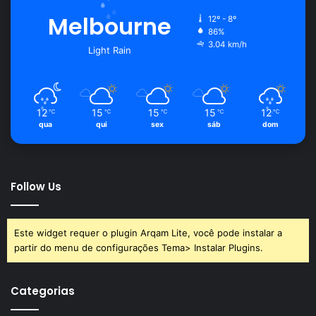
Melbourne
12º - 8º
86%
3.04 km/h
Light Rain
12
15
15
15
12
℃
℃
℃
℃
℃
qua
qui
sex
sáb
dom
Follow Us
Este widget requer o plugin Arqam Lite, você pode instalar a
partir do menu de configurações Tema> Instalar Plugins.
Categorias