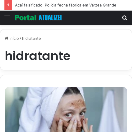
Açaí falsificado! Polícia fecha fábrica em Várzea Grande
Menu
P
p
Início
/
hidratante
hidratante