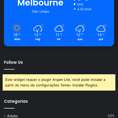
Melbourne
65%
4.02 km/h
Céu Limpo
16
13
11
12
14
℃
℃
℃
℃
℃
dom
seg
ter
qua
qui
Follow Us
Este widget requer o plugin Arqam Lite, você pode instalar a
partir do menu de configurações Tema> Instalar Plugins.
Categorias
Adubo
(17)